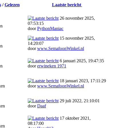
s
/
Gelezen
Laatste bericht
26 november 2025,
07:53:15
en
door
PythonManiac
15 november 2025,
14:20:07
en
door
www.SemafoonWinkel.nl
6 januari 2025, 19:47:35
en
door
erwineken 1971
18 januari 2023, 17:11:29
zen
door
www.SemafoonWinkel.nl
29 juli 2022, 21:10:01
zen
door
Daaf
17 oktober 2021,
08:17:00
zen