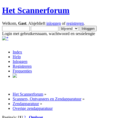
Het Scannerforum
Welkom,
Gast
. Alsjeblieft
inloggen
of
registreren
.
Login met gebruikersnaam, wachtwoord en sessielengte
Index
Help
Inloggen
Registreren
Frequenties
Het Scannerforum
»
Scanners, Ontvangers en Zendapparatuur
»
Zendapparatuur
»
Overige zendapparatuur
Pagina's: [
1
]
2
Omlaag