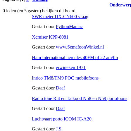
Onderwer
0 leden (en 5 gasten) bekijken dit board.
SWR meter DX-CN600 vraag
Gestart door
PythonManiac
Xcruiser KPP-8081
Gestart door
www.SemafoonWinkel.nl
Ham International hercules 40FM of 22 am/fm
Gestart door
erwineken 1971
Inrico TM8/TM9 POC mobilofoons
Gestart door
Daaf
Radio tone Rt4 en Talkpod N58 en N59 portofoons
Gestart door
Daaf
Luchtvaart porto ICOM IC-A20.
Gestart door
J.S.