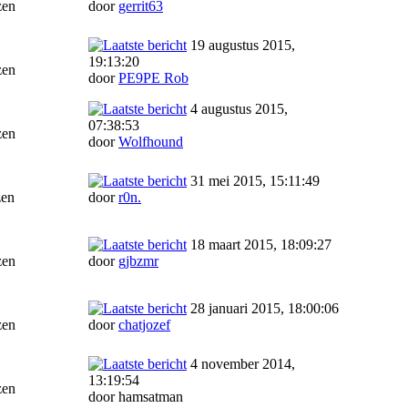
zen
door
gerrit63
19 augustus 2015,
19:13:20
zen
door
PE9PE Rob
4 augustus 2015,
07:38:53
zen
door
Wolfhound
31 mei 2015, 15:11:49
zen
door
r0n.
18 maart 2015, 18:09:27
zen
door
gjbzmr
28 januari 2015, 18:00:06
zen
door
chatjozef
4 november 2014,
13:19:54
zen
door hamsatman