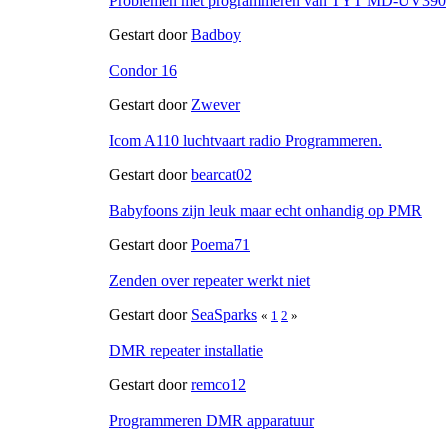
Problemen met programmeren van TYT MD-UV390
Gestart door
Badboy
Condor 16
Gestart door
Zwever
Icom A110 luchtvaart radio Programmeren.
Gestart door
bearcat02
Babyfoons zijn leuk maar echt onhandig op PMR
Gestart door
Poema71
Zenden over repeater werkt niet
Gestart door
SeaSparks
«
1
2
»
DMR repeater installatie
Gestart door
remco12
Programmeren DMR apparatuur