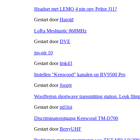
Headset met LEMO 4 pin opv Peltor J11?
Gestart door
Harold
LoRa Meshtastic 868MHz
Gestart door
DVE
jps-nir 10
Gestart door
lmk43
Instellen "Kenwood" kanalen op BV9500 Pro
Gestart door
Joopjr
Woofferton shortwave transmitting station. Leuk fil
Gestart door
pd1loi
Discriminatoruitgang Kenwood TM-D700
Gestart door
BerryUHF