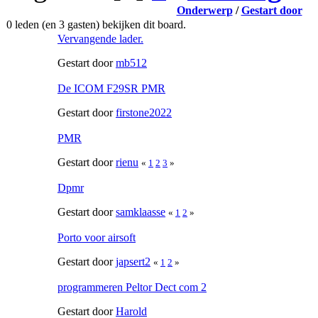
Onderwerp
/
Gestart door
0 leden (en 3 gasten) bekijken dit board.
Vervangende lader.
Gestart door
mb512
De ICOM F29SR PMR
Gestart door
firstone2022
PMR
Gestart door
rienu
«
1
2
3
»
Dpmr
Gestart door
samklaasse
«
1
2
»
Porto voor airsoft
Gestart door
japsert2
«
1
2
»
programmeren Peltor Dect com 2
Gestart door
Harold