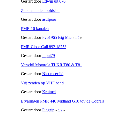
Gestart door
Edwin uit 070
Zenden in de hoofdstad
Gestart door
asdfpoiu
PMR 16 kanalen
Gestart door
Pvo1965 Big Mic
«
1
2
»
PMR Close Call 892.1875?
Gestart door
Input79
Verschil Motorola TLKR T80 & T81
Gestart door
Niet meer lid
Vrij zenden op VHF band
Gestart door
Kruimel
Ervaringen PMR 446 Midland G10 tov de Cobra's
Gestart door
Piagzip
«
1
2
»