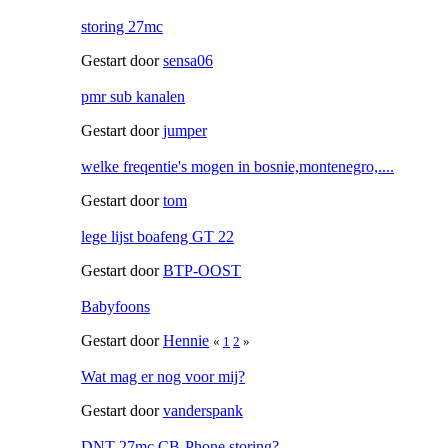
storing 27mc
Gestart door
sensa06
pmr sub kanalen
Gestart door
jumper
welke freqentie's mogen in bosnie,montenegro,....
Gestart door
tom
lege lijst boafeng GT 22
Gestart door
BTP-OOST
Babyfoons
Gestart door
Hennie
«
1
2
»
Wat mag er nog voor mij?
Gestart door
vanderspank
DNT 27mc CB-Phone storing?