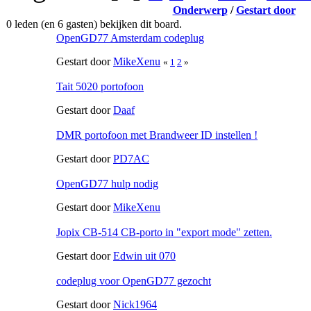
Onderwerp
/
Gestart door
0 leden (en 6 gasten) bekijken dit board.
OpenGD77 Amsterdam codeplug
Gestart door
MikeXenu
«
1
2
»
Tait 5020 portofoon
Gestart door
Daaf
DMR portofoon met Brandweer ID instellen !
Gestart door
PD7AC
OpenGD77 hulp nodig
Gestart door
MikeXenu
Jopix CB-514 CB-porto in "export mode" zetten.
Gestart door
Edwin uit 070
codeplug voor OpenGD77 gezocht
Gestart door
Nick1964