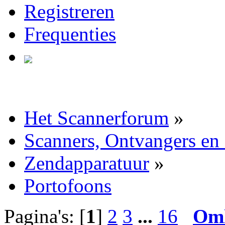
Registreren
Frequenties
Het Scannerforum
»
Scanners, Ontvangers en
Zendapparatuur
»
Portofoons
Pagina's: [
1
]
2
3
...
16
Om