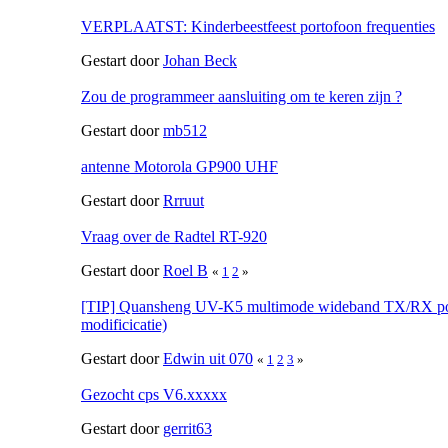
VERPLAATST: Kinderbeestfeest portofoon frequenties
Gestart door
Johan Beck
Zou de programmeer aansluiting om te keren zijn ?
Gestart door
mb512
antenne Motorola GP900 UHF
Gestart door
Rrruut
Vraag over de Radtel RT-920
Gestart door
Roel B
«
1
2
»
[TIP] Quansheng UV-K5 multimode wideband TX/RX po
modificicatie)
Gestart door
Edwin uit 070
«
1
2
3
»
Gezocht cps V6.xxxxx
Gestart door
gerrit63