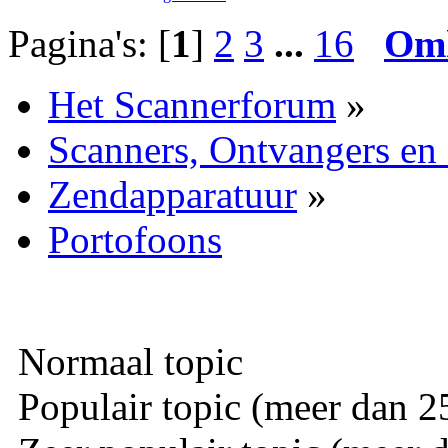
Pagina's: [
1
]
2
3
...
16
Om
Het Scannerforum
»
Scanners, Ontvangers en
Zendapparatuur
»
Portofoons
Normaal topic
Populair topic (meer dan 25