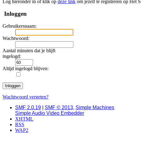
Log hieronder in of klik op
deze link
om jezelf te registreren op Het 
Inloggen
Gebruikersnaam:
Wachtwoord:
Aantal minuten dat je blijft
ingelogd:
Altijd ingelogd blijven:
Wachtwoord vergeten?
SMF 2.0.19
|
SMF © 2013
,
Simple Machines
Simple Audio Video Embedder
XHTML
RSS
WAP2