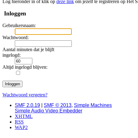
Log hieronder in of klik op
deze link
om jezelf te registreren op Het 
Inloggen
Gebruikersnaam:
Wachtwoord:
Aantal minuten dat je blijft
ingelogd:
Altijd ingelogd blijven:
Wachtwoord vergeten?
SMF 2.0.19
|
SMF © 2013
,
Simple Machines
Simple Audio Video Embedder
XHTML
RSS
WAP2