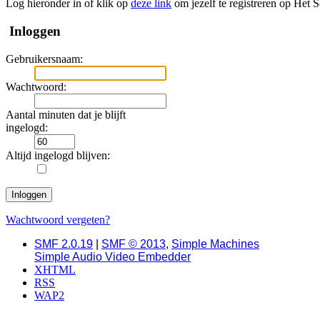
Log hieronder in of klik op
deze link
om jezelf te registreren op Het 
Inloggen
Gebruikersnaam:
Wachtwoord:
Aantal minuten dat je blijft
ingelogd:
Altijd ingelogd blijven:
Wachtwoord vergeten?
SMF 2.0.19
|
SMF © 2013
,
Simple Machines
Simple Audio Video Embedder
XHTML
RSS
WAP2