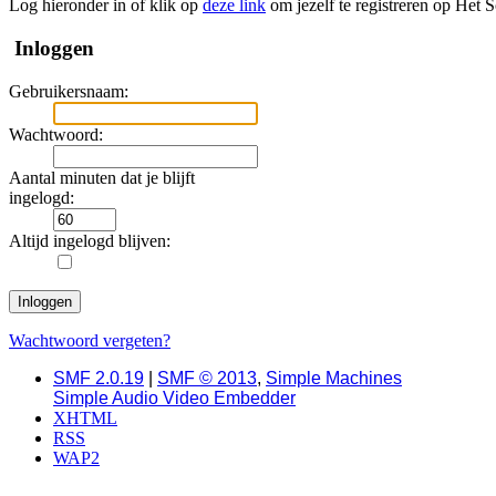
Log hieronder in of klik op
deze link
om jezelf te registreren op Het 
Inloggen
Gebruikersnaam:
Wachtwoord:
Aantal minuten dat je blijft
ingelogd:
Altijd ingelogd blijven:
Wachtwoord vergeten?
SMF 2.0.19
|
SMF © 2013
,
Simple Machines
Simple Audio Video Embedder
XHTML
RSS
WAP2