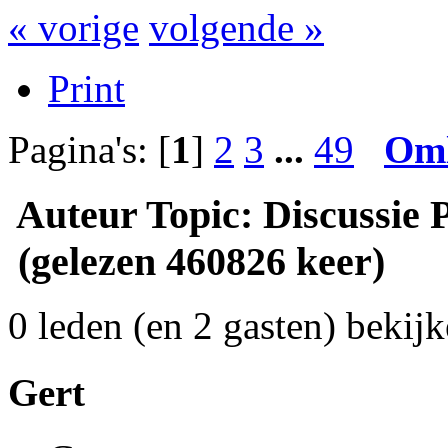
« vorige
volgende »
Print
Pagina's: [
1
]
2
3
...
49
Om
Auteur
Topic: Discussie 
(gelezen 460826 keer)
0 leden (en 2 gasten) bekijk
Gert