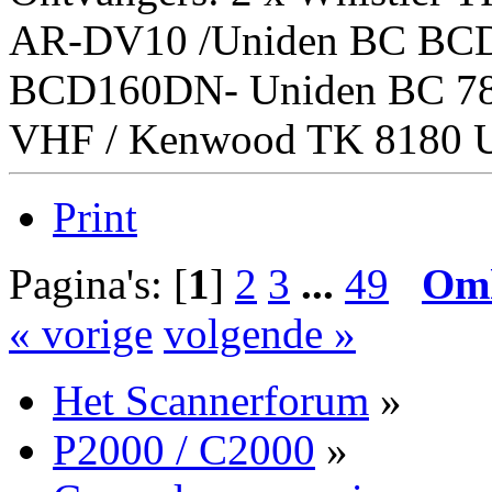
AR-DV10 /Uniden BC BC
BCD160DN- Uniden BC 7
VHF / Kenwood TK 8180 U
Print
Pagina's: [
1
]
2
3
...
49
Om
« vorige
volgende »
Het Scannerforum
»
P2000 / C2000
»