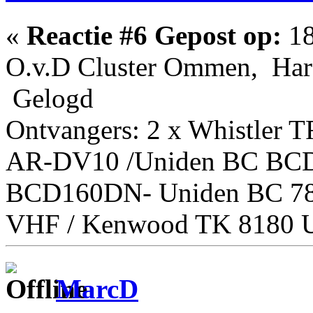
«
Reactie #6 Gepost op:
18
O.v.D Cluster Ommen, Har
Gelogd
Ontvangers: 2 x Whistler 
AR-DV10 /Uniden BC BC
BCD160DN- Uniden BC 7
VHF / Kenwood TK 8180 U
MarcD