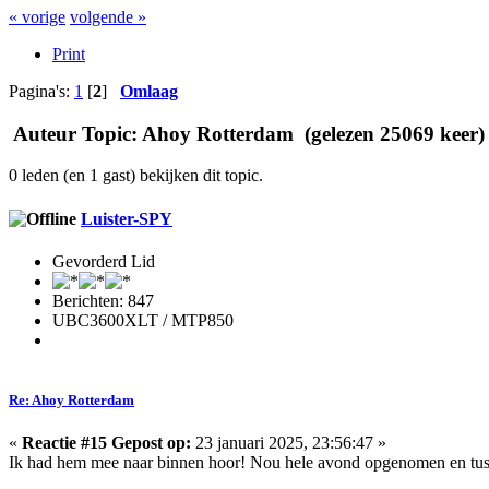
« vorige
volgende »
Print
Pagina's:
1
[
2
]
Omlaag
Auteur
Topic: Ahoy Rotterdam (gelezen 25069 keer)
0 leden (en 1 gast) bekijken dit topic.
Luister-SPY
Gevorderd Lid
Berichten: 847
UBC3600XLT / MTP850
Re: Ahoy Rotterdam
«
Reactie #15 Gepost op:
23 januari 2025, 23:56:47 »
Ik had hem mee naar binnen hoor! Nou hele avond opgenomen en tuss