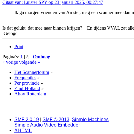
Citaat van: Luister-SPY op 23 januari 2025, 00:27:47
Ik ga morgen vrienden van Amstel, mag een scanner mee dan na
Is dat gelukt, dat mee naar binnen krijgen? En tijdens VVAL zat alles 
Gelogd
Print
Pagina's:
1
[
2
]
Omhoog
« vorige
volgende »
Het Scannerforum
»
Frequenties
»
Per provincie
»
Zuid-Holland
»
Ahoy Rotterdam
SMF 2.0.19
|
SMF © 2013
,
Simple Machines
Simple Audio Video Embedder
XHTML