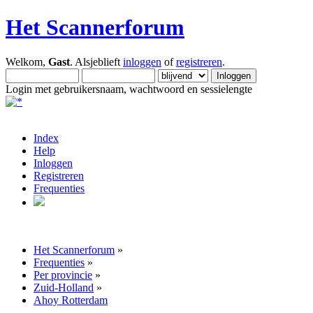
Het Scannerforum
Welkom,
Gast
. Alsjeblieft
inloggen
of
registreren
.
Login met gebruikersnaam, wachtwoord en sessielengte
Index
Help
Inloggen
Registreren
Frequenties
Het Scannerforum
»
Frequenties
»
Per provincie
»
Zuid-Holland
»
Ahoy Rotterdam