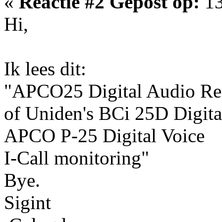
«
Reactie #2 Gepost op:
13
Hi,
Ik lees dit:
"APCO25 Digital Audio Read
of Uniden's BCi 25D Digital
APCO P-25 Digital Voice
I-Call monitoring"
Bye.
Sigint