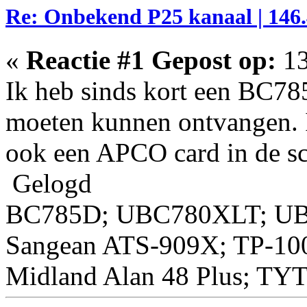
Re: Onbekend P25 kanaal | 146.
«
Reactie #1 Gepost op:
13
Ik heb sinds kort een BC78
moeten kunnen ontvangen. I
ook een APCO card in de s
Gelogd
BC785D; UBC780XLT; U
Sangean ATS-909X; TP-10
Midland Alan 48 Plus; TY