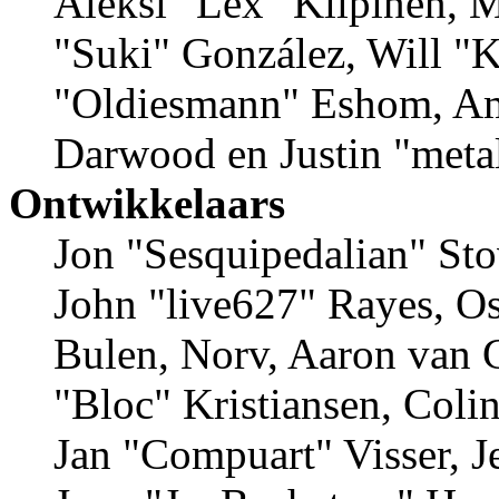
Aleksi "Lex" Kilpinen, Mi
"Suki" González, Will "
"Oldiesmann" Eshom, Am
Darwood en Justin "meta
Ontwikkelaars
Jon "Sesquipedalian" Sto
John "live627" Rayes, 
Bulen, Norv, Aaron van G
"Bloc" Kristiansen, Coli
Jan "Compuart" Visser, 