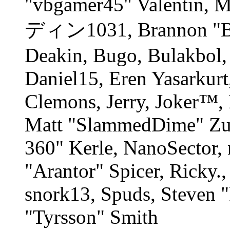
"vbgamer45" Valentin, M
ディン1031, Brannon "B" 
Deakin, Bugo, Bulakbol,
Daniel15, Eren Yasarkur
Clemons, Jerry, Joker™, 
Matt "SlammedDime" Zu
360" Kerle, NanoSector, 
"Arantor" Spicer, Ricky
snork13, Spuds, Steven 
"Tyrsson" Smith