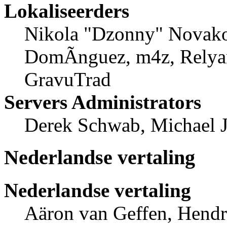
Lokaliseerders
Nikola "Dzonny" Novako
DomÃ­nguez, m4z, Relyan
GravuTrad
Servers Administrators
Derek Schwab, Michael 
Nederlandse vertaling
Nederlandse vertaling
Aäron van Geffen, Hendri