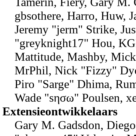
Tamerin, Fiery, Gary M.
gbsothere, Harro, Huw, 
Jeremy "jerm" Strike, J
"greyknight17" Hou, KGII
Mattitude, Mashby, Mick 
MrPhil, Nick "Fizzy" Dye
Piro "Sarge" Dhima, Rum
Wade "sησω" Poulsen, xe
Extensieontwikkelaars
Gary M. Gadsdon, Diego