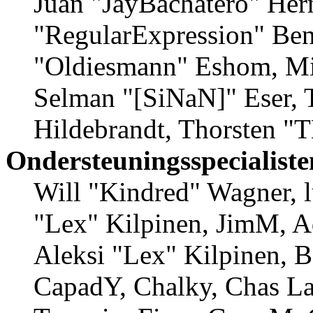
Juan "JayBachatero" Her
"RegularExpression" Ben
"Oldiesmann" Eshom, Mic
Selman "[SiNaN]" Eser, 
Hildebrandt, Thorsten "T
Ondersteuningsspecialiste
Will "Kindred" Wagner, lu
"Lex" Kilpinen, JimM, A
Aleksi "Lex" Kilpinen, B
CapadY, Chalky, Chas La