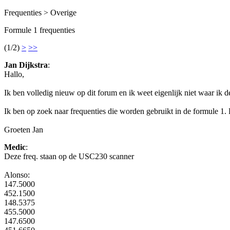
Frequenties > Overige
Formule 1 frequenties
(1/2)
>
>>
Jan Dijkstra
:
Hallo,
Ik ben volledig nieuw op dit forum en ik weet eigenlijk niet waar ik de
Ik ben op zoek naar frequenties die worden gebruikt in de formule 1.
Groeten Jan
Medic
:
Deze freq. staan op de USC230 scanner
Alonso:
147.5000
452.1500
148.5375
455.5000
147.6500