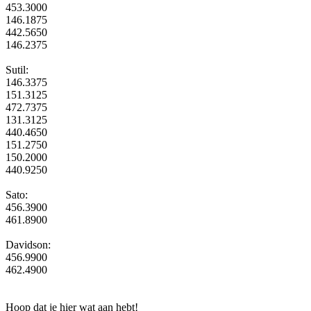
453.3000
146.1875
442.5650
146.2375
Sutil:
146.3375
151.3125
472.7375
131.3125
440.4650
151.2750
150.2000
440.9250
Sato:
456.3900
461.8900
Davidson:
456.9900
462.4900
Hoop dat je hier wat aan hebt!