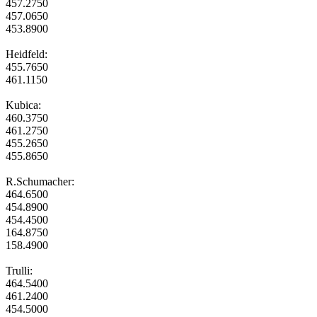
457.2750
457.0650
453.8900
Heidfeld:
455.7650
461.1150
Kubica:
460.3750
461.2750
455.2650
455.8650
R.Schumacher:
464.6500
454.8900
454.4500
164.8750
158.4900
Trulli:
464.5400
461.2400
454.5000