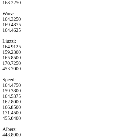
168.2250
Wurz:
164.3250
169.4875
164.4625
Liuzzi:
164.9125
159.2300
165.8500
170.7250
453.7000
Speed:
164.4750
159.3800
164.5375
162.8000
166.8500
171.4500
455.0400
Albers:
448.8900