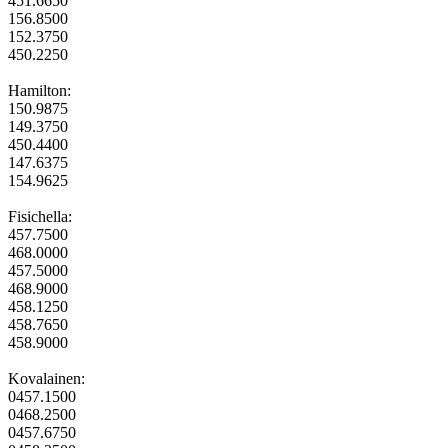
451.6650
156.8500
152.3750
450.2250
Hamilton:
150.9875
149.3750
450.4400
147.6375
154.9625
Fisichella:
457.7500
468.0000
457.5000
468.9000
458.1250
458.7650
458.9000
Kovalainen:
0457.1500
0468.2500
0457.6750