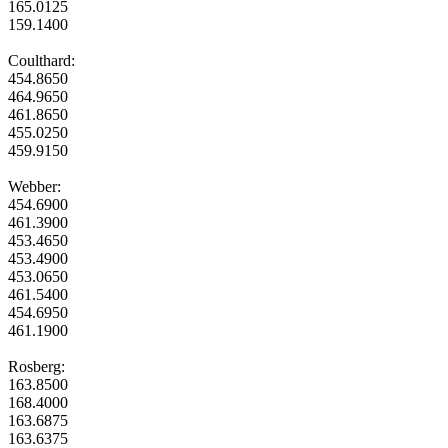
165.0125
159.1400
Coulthard:
454.8650
464.9650
461.8650
455.0250
459.9150
Webber:
454.6900
461.3900
453.4650
453.4900
453.0650
461.5400
454.6950
461.1900
Rosberg:
163.8500
168.4000
163.6875
163.6375