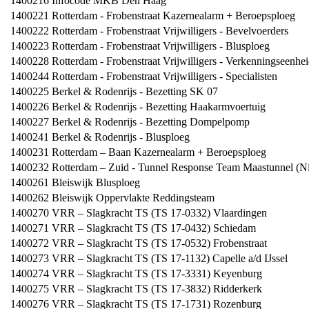
1400216
Infocode MKB Den Haag
1400221
Rotterdam - Frobenstraat Kazernealarm + Beroepsploeg
1400222
Rotterdam - Frobenstraat Vrijwilligers - Bevelvoerders
1400223
Rotterdam - Frobenstraat Vrijwilligers - Blusploeg
1400228
Rotterdam - Frobenstraat Vrijwilligers - Verkenningseenhe
1400244
Rotterdam - Frobenstraat Vrijwilligers - Specialisten
1400225
Berkel & Rodenrijs - Bezetting SK 07
1400226
Berkel & Rodenrijs - Bezetting Haakarmvoertuig
1400227
Berkel & Rodenrijs - Bezetting Dompelpomp
1400241
Berkel & Rodenrijs - Blusploeg
1400231
Rotterdam – Baan Kazernealarm + Beroepsploeg
1400232
Rotterdam – Zuid - Tunnel Response Team Maastunnel (Nie
1400261
Bleiswijk Blusploeg
1400262
Bleiswijk Oppervlakte Reddingsteam
1400270
VRR – Slagkracht TS (TS 17-0332) Vlaardingen
1400271
VRR – Slagkracht TS (TS 17-0432) Schiedam
1400272
VRR – Slagkracht TS (TS 17-0532) Frobenstraat
1400273
VRR – Slagkracht TS (TS 17-1132) Capelle a/d IJssel
1400274
VRR – Slagkracht TS (TS 17-3331) Keyenburg
1400275
VRR – Slagkracht TS (TS 17-3832) Ridderkerk
1400276
VRR – Slagkracht TS (TS 17-1731) Rozenburg