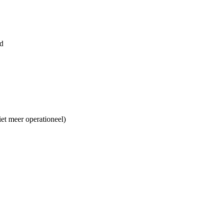
id
t meer operationeel)