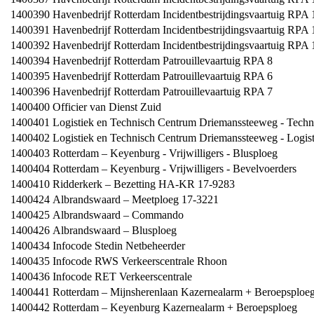
1400390
Havenbedrijf Rotterdam Incidentbestrijdingsvaartuig RPA 
1400391
Havenbedrijf Rotterdam Incidentbestrijdingsvaartuig RPA 
1400392
Havenbedrijf Rotterdam Incidentbestrijdingsvaartuig RPA 
1400394
Havenbedrijf Rotterdam Patrouillevaartuig RPA 8
1400395
Havenbedrijf Rotterdam Patrouillevaartuig RPA 6
1400396
Havenbedrijf Rotterdam Patrouillevaartuig RPA 7
1400400
Officier van Dienst Zuid
1400401
Logistiek en Technisch Centrum Driemanssteeweg - Techn
1400402
Logistiek en Technisch Centrum Driemanssteeweg - Logist
1400403
Rotterdam – Keyenburg - Vrijwilligers - Blusploeg
1400404
Rotterdam – Keyenburg - Vrijwilligers - Bevelvoerders
1400410
Ridderkerk – Bezetting HA-KR 17-9283
1400424
Albrandswaard – Meetploeg 17-3221
1400425
Albrandswaard – Commando
1400426
Albrandswaard – Blusploeg
1400434
Infocode Stedin Netbeheerder
1400435
Infocode RWS Verkeerscentrale Rhoon
1400436
Infocode RET Verkeerscentrale
1400441
Rotterdam – Mijnsherenlaan Kazernealarm + Beroepsploe
1400442
Rotterdam – Keyenburg Kazernealarm + Beroepsploeg