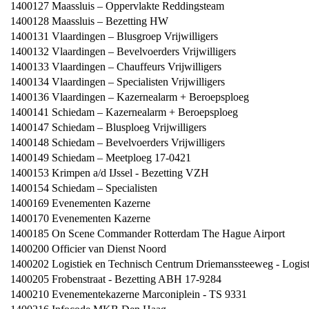
1400127
Maassluis – Oppervlakte Reddingsteam
1400128
Maassluis – Bezetting HW
1400131
Vlaardingen – Blusgroep Vrijwilligers
1400132
Vlaardingen – Bevelvoerders Vrijwilligers
1400133
Vlaardingen – Chauffeurs Vrijwilligers
1400134
Vlaardingen – Specialisten Vrijwilligers
1400136
Vlaardingen – Kazernealarm + Beroepsploeg
1400141
Schiedam – Kazernealarm + Beroepsploeg
1400147
Schiedam – Blusploeg Vrijwilligers
1400148
Schiedam – Bevelvoerders Vrijwilligers
1400149
Schiedam – Meetploeg 17-0421
1400153
Krimpen a/d IJssel - Bezetting VZH
1400154
Schiedam – Specialisten
1400169
Evenementen Kazerne
1400170
Evenementen Kazerne
1400185
On Scene Commander Rotterdam The Hague Airport
1400200
Officier van Dienst Noord
1400202
Logistiek en Technisch Centrum Driemanssteeweg - Logist
1400205
Frobenstraat - Bezetting ABH 17-9284
1400210
Evenementekazerne Marconiplein - TS 9331