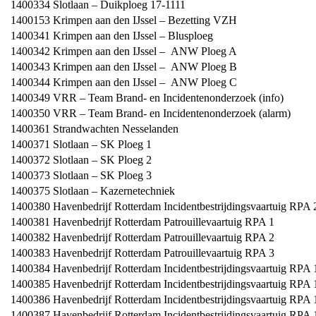
1400334
Slotlaan – Duikploeg 17-1111
1400153
Krimpen aan den IJssel – Bezetting VZH
1400341
Krimpen aan den IJssel – Blusploeg
1400342
Krimpen aan den IJssel – ANW Ploeg A
1400343
Krimpen aan den IJssel – ANW Ploeg B
1400344
Krimpen aan den IJssel – ANW Ploeg C
1400349
VRR – Team Brand- en Incidentenonderzoek (info)
1400350
VRR – Team Brand- en Incidentenonderzoek (alarm)
1400361
Strandwachten Nesselanden
1400371
Slotlaan – SK Ploeg 1
1400372
Slotlaan – SK Ploeg 2
1400373
Slotlaan – SK Ploeg 3
1400375
Slotlaan – Kazernetechniek
1400380
Havenbedrijf Rotterdam Incidentbestrijdingsvaartuig RPA 
1400381
Havenbedrijf Rotterdam Patrouillevaartuig RPA 1
1400382
Havenbedrijf Rotterdam Patrouillevaartuig RPA 2
1400383
Havenbedrijf Rotterdam Patrouillevaartuig RPA 3
1400384
Havenbedrijf Rotterdam Incidentbestrijdingsvaartuig RPA 
1400385
Havenbedrijf Rotterdam Incidentbestrijdingsvaartuig RPA 
1400386
Havenbedrijf Rotterdam Incidentbestrijdingsvaartuig RPA 
1400387
Havenbedrijf Rotterdam Incidentbestrijdingsvaartuig RPA 