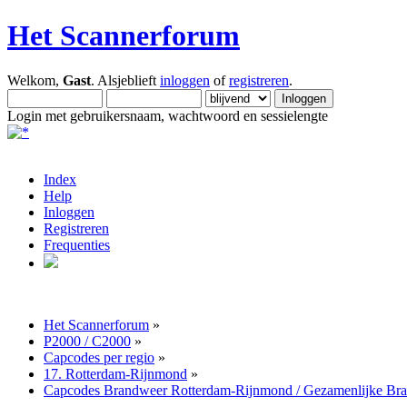
Het Scannerforum
Welkom,
Gast
. Alsjeblieft
inloggen
of
registreren
.
Login met gebruikersnaam, wachtwoord en sessielengte
Index
Help
Inloggen
Registreren
Frequenties
Het Scannerforum
»
P2000 / C2000
»
Capcodes per regio
»
17. Rotterdam-Rijnmond
»
Capcodes Brandweer Rotterdam-Rijnmond / Gezamenlijke Br