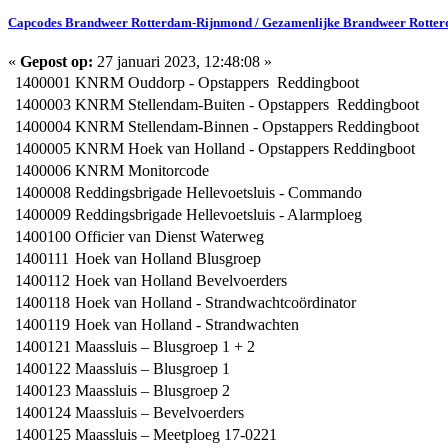
Capcodes Brandweer Rotterdam-Rijnmond / Gezamenlijke Brandweer Rotte
«
Gepost op:
27 januari 2023, 12:48:08 »
1400001
KNRM Ouddorp - Opstappers Reddingboot
1400003
KNRM Stellendam-Buiten - Opstappers Reddingboot
1400004
KNRM Stellendam-Binnen - Opstappers Reddingboot
1400005
KNRM Hoek van Holland - Opstappers Reddingboot
1400006
KNRM Monitorcode
1400008
Reddingsbrigade Hellevoetsluis - Commando
1400009
Reddingsbrigade Hellevoetsluis - Alarmploeg
1400100
Officier van Dienst Waterweg
1400111
Hoek van Holland Blusgroep
1400112
Hoek van Holland Bevelvoerders
1400118
Hoek van Holland - Strandwachtcoördinator
1400119
Hoek van Holland - Strandwachten
1400121
Maassluis – Blusgroep 1 + 2
1400122
Maassluis – Blusgroep 1
1400123
Maassluis – Blusgroep 2
1400124
Maassluis – Bevelvoerders
1400125
Maassluis – Meetploeg 17-0221