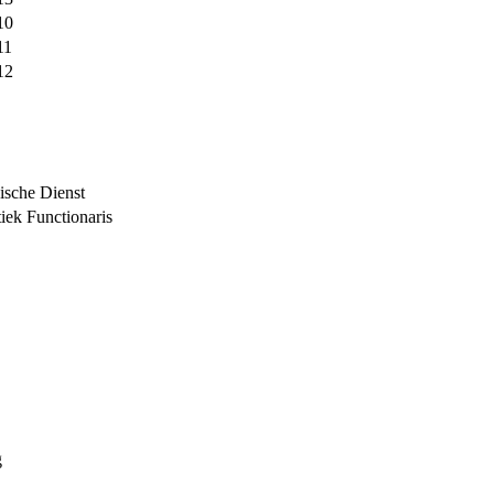
10
11
12
ische Dienst
iek Functionaris
g