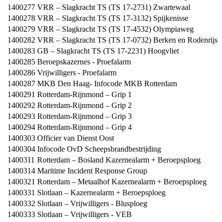
1400277
VRR – Slagkracht TS (TS 17-2731) Zwartewaal
1400278
VRR – Slagkracht TS (TS 17-3132) Spijkenisse
1400279
VRR – Slagkracht TS (TS 17-4532) Olympiaweg
1400282
VRR – Slagkracht TS (TS 17-0732) Berken en Rodenrijs
1400283
GB – Slagkracht TS (TS 17-2231) Hoogvliet
1400285
Beroepskazernes - Proefalarm
1400286
Vrijwilligers - Proefalarm
1400287
MKB Den Haag- Infocode MKB Rotterdam
1400291
Rotterdam-Rijnmond – Grip 1
1400292
Rotterdam-Rijnmond – Grip 2
1400293
Rotterdam-Rijnmond – Grip 3
1400294
Rotterdam-Rijnmond – Grip 4
1400303
Officier van Dienst Oost
1400304
Infocode OvD Scheepsbrandbestrijding
1400311
Rotterdam – Bosland Kazernealarm + Beroepsploeg
1400314
Maritime Incident Response Group
1400321
Rotterdam – Metaalhof Kazernealarm + Beroepsploeg
1400331
Slotlaan – Kazernealarm + Beroepsploeg
1400332
Slotlaan – Vrijwilligers - Blusploeg
1400333
Slotlaan – Vrijwilligers - VEB