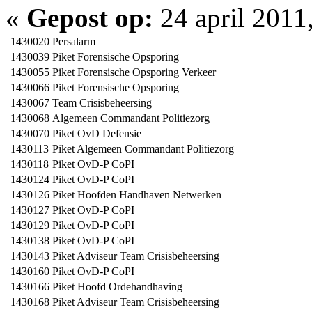
«
Gepost op:
24 april 2011
1430020
Persalarm
1430039
Piket Forensische Opsporing
1430055
Piket Forensische Opsporing Verkeer
1430066
Piket Forensische Opsporing
1430067
Team Crisisbeheersing
1430068
Algemeen Commandant Politiezorg
1430070
Piket OvD Defensie
1430113
Piket Algemeen Commandant Politiezorg
1430118
Piket OvD-P CoPI
1430124
Piket OvD-P CoPI
1430126
Piket Hoofden Handhaven Netwerken
1430127
Piket OvD-P CoPI
1430129
Piket OvD-P CoPI
1430138
Piket OvD-P CoPI
1430143
Piket Adviseur Team Crisisbeheersing
1430160
Piket OvD-P CoPI
1430166
Piket Hoofd Ordehandhaving
1430168
Piket Adviseur Team Crisisbeheersing