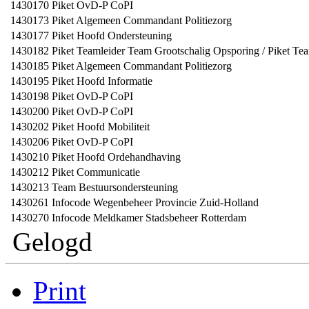
1430170
Piket OvD-P CoPI
1430173
Piket Algemeen Commandant Politiezorg
1430177
Piket Hoofd Ondersteuning
1430182
Piket Teamleider Team Grootschalig Opsporing / Piket Te
1430185
Piket Algemeen Commandant Politiezorg
1430195
Piket Hoofd Informatie
1430198
Piket OvD-P CoPI
1430200
Piket OvD-P CoPI
1430202
Piket Hoofd Mobiliteit
1430206
Piket OvD-P CoPI
1430210
Piket Hoofd Ordehandhaving
1430212
Piket Communicatie
1430213
Team Bestuursondersteuning
1430261
Infocode Wegenbeheer Provincie Zuid-Holland
1430270
Infocode Meldkamer Stadsbeheer Rotterdam
Gelogd
Print