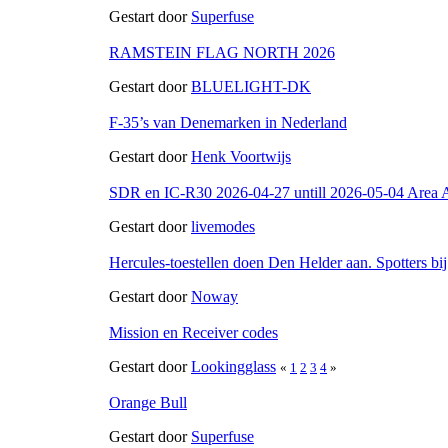
Gestart door
Superfuse
RAMSTEIN FLAG NORTH 2026
Gestart door
BLUELIGHT-DK
F-35’s van Denemarken in Nederland
Gestart door
Henk Voortwijs
SDR en IC-R30 2026-04-27 untill 2026-05-04 Area A
Gestart door
livemodes
Hercules-toestellen doen Den Helder aan. Spotters bi
Gestart door
Noway
Mission en Receiver codes
Gestart door
Lookingglass
«
1
2
3
4
»
Orange Bull
Gestart door
Superfuse