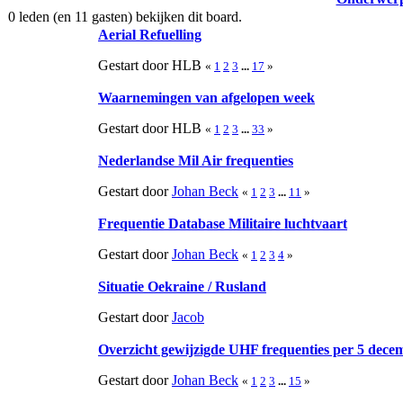
0 leden (en 11 gasten) bekijken dit board.
Aerial Refuelling
Gestart door HLB
«
1
2
3
...
17
»
Waarnemingen van afgelopen week
Gestart door HLB
«
1
2
3
...
33
»
Nederlandse Mil Air frequenties
Gestart door
Johan Beck
«
1
2
3
...
11
»
Frequentie Database Militaire luchtvaart
Gestart door
Johan Beck
«
1
2
3
4
»
Situatie Oekraine / Rusland
Gestart door
Jacob
Overzicht gewijzigde UHF frequenties per 5 dece
Gestart door
Johan Beck
«
1
2
3
...
15
»