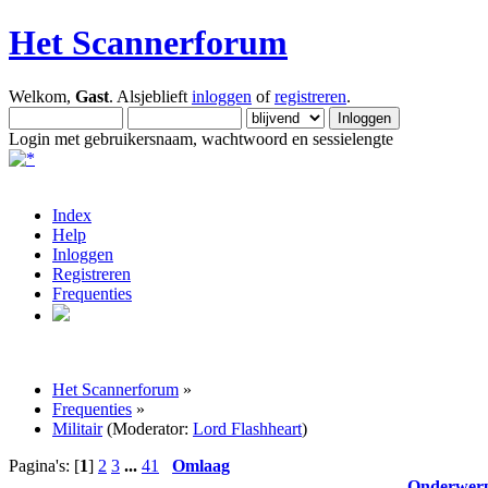
Het Scannerforum
Welkom,
Gast
. Alsjeblieft
inloggen
of
registreren
.
Login met gebruikersnaam, wachtwoord en sessielengte
Index
Help
Inloggen
Registreren
Frequenties
Het Scannerforum
»
Frequenties
»
Militair
(Moderator:
Lord Flashheart
)
Pagina's: [
1
]
2
3
...
41
Omlaag
Onderwer