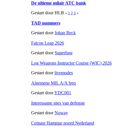
De ultieme milair ATC bank
Gestart door HLB
«
1
2
3
»
TAD nummers
Gestart door
Johan Beck
Falcon Leap 2026
Gestart door
Superfuse
Log Weapons Instructor Course (WIC) 2026
Gestart door
livemodes
Algemene MIL A/A freq
Gestart door
YDC001
Interessante sites van defensie
Gestart door
Noway
Centaur Hammar noord Nederland