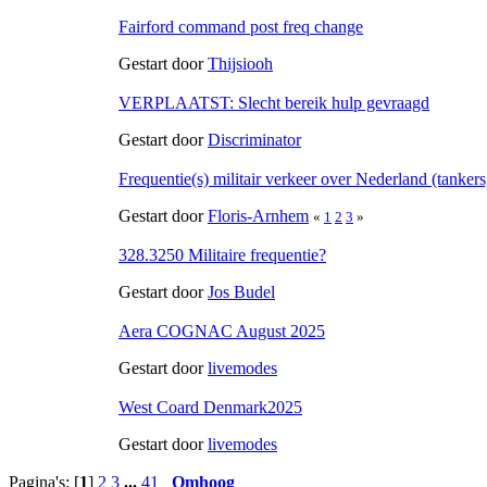
Fairford command post freq change
Gestart door
Thijsiooh
VERPLAATST: Slecht bereik hulp gevraagd
Gestart door
Discriminator
Frequentie(s) militair verkeer over Nederland (tanker
Gestart door
Floris-Arnhem
«
1
2
3
»
328.3250 Militaire frequentie?
Gestart door
Jos Budel
Aera COGNAC August 2025
Gestart door
livemodes
West Coard Denmark2025
Gestart door
livemodes
Pagina's: [
1
]
2
3
...
41
Omhoog