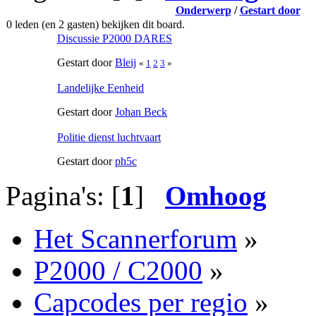
Onderwerp
/
Gestart door
0 leden (en 2 gasten) bekijken dit board.
Discussie P2000 DARES
Gestart door
Bleij
«
1
2
3
»
Landelijke Eenheid
Gestart door
Johan Beck
Politie dienst luchtvaart
Gestart door
ph5c
Pagina's: [
1
]
Omhoog
Het Scannerforum
»
P2000 / C2000
»
Capcodes per regio
»