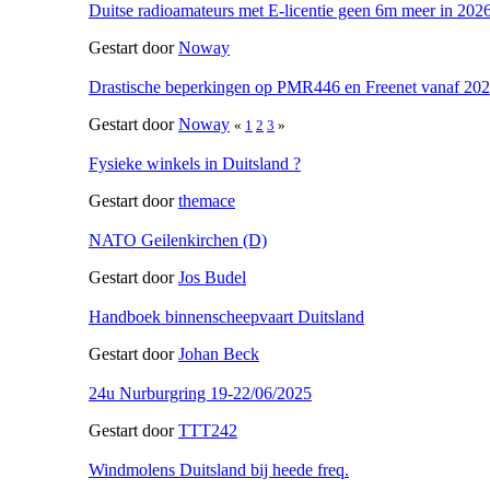
Duitse radioamateurs met E-licentie geen 6m meer in 202
Gestart door
Noway
Drastische beperkingen op PMR446 en Freenet vanaf 20
Gestart door
Noway
«
1
2
3
»
Fysieke winkels in Duitsland ?
Gestart door
themace
NATO Geilenkirchen (D)
Gestart door
Jos Budel
Handboek binnenscheepvaart Duitsland
Gestart door
Johan Beck
24u Nurburgring 19-22/06/2025
Gestart door
TTT242
Windmolens Duitsland bij heede freq.