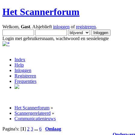
Het Scannerforum
Welkom,
Gast
. Alsjeblieft
inloggen
of
registreren
.
Login met gebruikersnaam, wachtwoord en sessielengte
Index
Help
Inloggen
Registreren
Frequenties
Het Scannerforum
»
Scannergerelateerd
»
Communicatienieuws
Pagina's: [
1
]
2
3
...
6
Omlaag
Onderwer