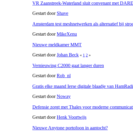
VR Zaanstreek-Waterland sluit convenant met DAR
Gestart door
Shave
Amsterdam test meshnetwerken als alternatief bij stro
Gestart door
MikeXenu
Nieuwe meldkamer MMT
Gestart door
Johan Beck
«
1
2
»
Vernieuwing C2000 gaat langer duren
Gestart door
Rob_nl
Gratis elke maand Ierse digitale blaadje van HamRadi
Gestart door
Noway
Defensie zorgt met Thales voor moderne communicat
Gestart door
Henk Voortwijs
Nieuwe Anytone portofoon in aantocht?