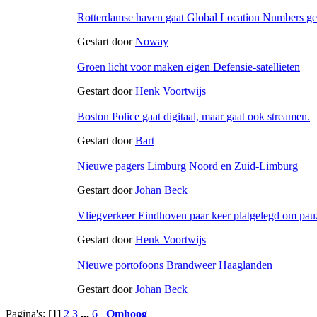
Rotterdamse haven gaat Global Location Numbers ge
Gestart door
Noway
Groen licht voor maken eigen Defensie-satellieten
Gestart door
Henk Voortwijs
Boston Police gaat digitaal, maar gaat ook streamen.
Gestart door
Bart
Nieuwe pagers Limburg Noord en Zuid-Limburg
Gestart door
Johan Beck
Vliegverkeer Eindhoven paar keer platgelegd om pau
Gestart door
Henk Voortwijs
Nieuwe portofoons Brandweer Haaglanden
Gestart door
Johan Beck
Pagina's: [
1
]
2
3
...
6
Omhoog