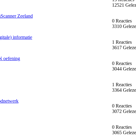
12521 Gele
aScanner Zeeland
0 Reacties
3310 Gelez
itale) informatie
1 Reacties
3617 Gelez
N oefening
0 Reacties
3044 Gelez
1 Reacties
3364 Gelez
odnetwerk
0 Reacties
3072 Gelez
0 Reacties
3065 Gelez