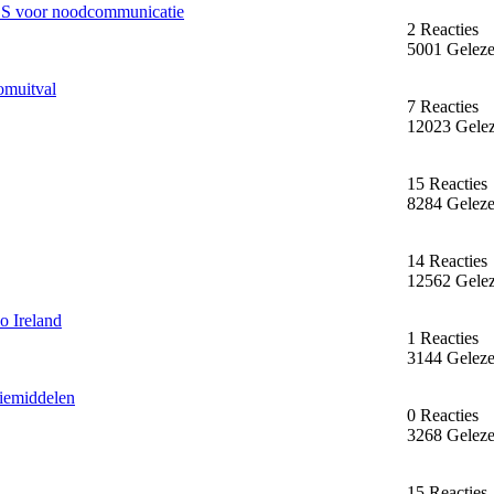
ES voor noodcommunicatie
2 Reacties
5001 Gelez
omuitval
7 Reacties
12023 Gele
15 Reacties
8284 Gelez
14 Reacties
12562 Gele
o Ireland
1 Reacties
3144 Gelez
iemiddelen
0 Reacties
3268 Gelez
15 Reacties