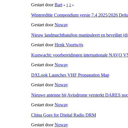
Gestart door
Bart
«
1
2
»
Wintereditie Compendium versie 7.4 2025/2026 Delt
Gestart door
Noway
Nieuw landmachtbataljon manipuleert en beveiligt (dig
Gestart door
Henk Voortwijs
Kustwacht: voorbereidingen internationale NAVO V
Gestart door
Noway
DXLook Launches VHF Propagation Map
Gestart door
Noway
Nieuwe antenne bij Aviodrome versterkt DARES no
Gestart door
Noway
China Goes for Digital Radio DRM
Gestart door
Noway