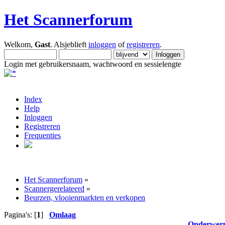
Het Scannerforum
Welkom,
Gast
. Alsjeblieft
inloggen
of
registreren
.
Login met gebruikersnaam, wachtwoord en sessielengte
Index
Help
Inloggen
Registreren
Frequenties
Het Scannerforum
»
Scannergerelateerd
»
Beurzen, vlooienmarkten en verkopen
Pagina's: [
1
]
Omlaag
Onderwer