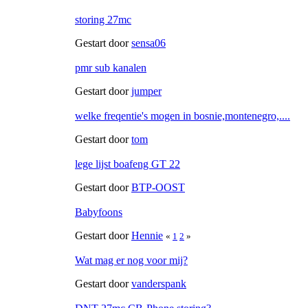
storing 27mc
Gestart door
sensa06
pmr sub kanalen
Gestart door
jumper
welke freqentie's mogen in bosnie,montenegro,....
Gestart door
tom
lege lijst boafeng GT 22
Gestart door
BTP-OOST
Babyfoons
Gestart door
Hennie
«
1
2
»
Wat mag er nog voor mij?
Gestart door
vanderspank