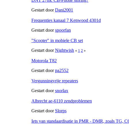
DNT 27mc CB-Phone storing?
Gestart door
Dani2001
Frequenties kanaal 7 Kenwood 4301d
Gestart door
spoorfan
"Scooter" in mobiele CB set
Gestart door
Nightwish
«
1
2
»
Motorola T82
Gestart door
pa2552
Vergunningvrije repeaters
Gestart door
snorlax
Albrecht ae-6110 zendproblemen
Gestart door
Slorps
Iets van standaardisatie in PMR - DMR, zoals TG, C