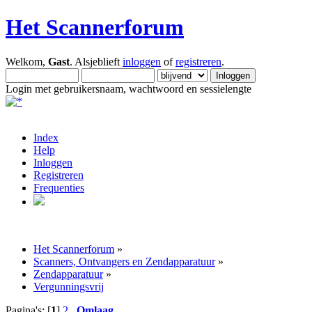
Het Scannerforum
Welkom,
Gast
. Alsjeblieft
inloggen
of
registreren
.
Login met gebruikersnaam, wachtwoord en sessielengte
Index
Help
Inloggen
Registreren
Frequenties
Het Scannerforum
»
Scanners, Ontvangers en Zendapparatuur
»
Zendapparatuur
»
Vergunningsvrij
Pagina's: [
1
]
2
Omlaag