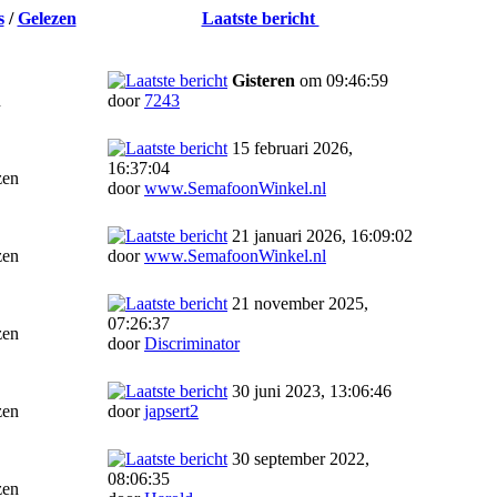
s
/
Gelezen
Laatste bericht
Gisteren
om 09:46:59
n
door
7243
15 februari 2026,
16:37:04
zen
door
www.SemafoonWinkel.nl
21 januari 2026, 16:09:02
zen
door
www.SemafoonWinkel.nl
21 november 2025,
07:26:37
zen
door
Discriminator
30 juni 2023, 13:06:46
zen
door
japsert2
30 september 2022,
08:06:35
zen