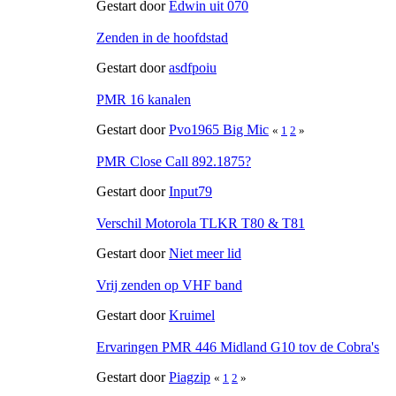
Gestart door
Edwin uit 070
Zenden in de hoofdstad
Gestart door
asdfpoiu
PMR 16 kanalen
Gestart door
Pvo1965 Big Mic
«
1
2
»
PMR Close Call 892.1875?
Gestart door
Input79
Verschil Motorola TLKR T80 & T81
Gestart door
Niet meer lid
Vrij zenden op VHF band
Gestart door
Kruimel
Ervaringen PMR 446 Midland G10 tov de Cobra's
Gestart door
Piagzip
«
1
2
»