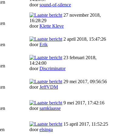
zen
door
sound-of-silence
27 november 2018,
16:28:29
zen
door
Klette Kleve
2 april 2018, 15:47:26
zen
door
Erik
23 februari 2018,
14:24:00
zen
door
Discriminator
29 mei 2017, 09:56:56
zen
door
JeffVDM
9 mei 2017, 17:42:16
zen
door
samklaasse
15 april 2017, 11:52:25
zen
door
elsinga