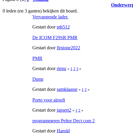
Onderwer
0 leden (en 3 gasten) bekijken dit board.
Vervangende lader.
Gestart door
mb512
De ICOM F29SR PMR
Gestart door
firstone2022
PMR
Gestart door
rienu
«
1
2
3
»
Dpmr
Gestart door
samklaasse
«
1
2
»
Porto voor airsoft
Gestart door
japsert2
«
1
2
»
programmeren Peltor Dect com 2
Gestart door
Harold