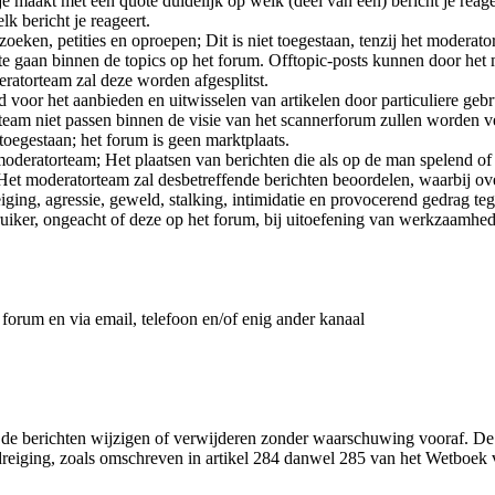
maakt met een quote duidelijk op welk (deel van een) bericht je reageer
k bericht je reageert.
oeken, petities en oproepen; Dit is niet toegestaan, tenzij het moderato
c te gaan binnen de topics op het forum. Offtopic-posts kunnen door h
ratorteam zal deze worden afgesplitst.
voor het aanbieden en uitwisselen van artikelen door particuliere gebr
team niet passen binnen de visie van het scannerforum zullen worden v
 toegestaan; het forum is geen marktplaats.
deratorteam; Het plaatsen van berichten die als op de man spelend of
t moderatorteam zal desbetreffende berichten beoordelen, waarbij over
ging, agressie, geweld, stalking, intimidatie en provocerend gedrag t
bruiker, ongeacht of deze op het forum, bij uitoefening van werkzaamhe
 forum en via email, telefoon en/of enig ander kanaal
t de berichten wijzigen of verwijderen zonder waarschuwing vooraf. De 
reiging, zoals omschreven in artikel 284 danwel 285 van het Wetboek v