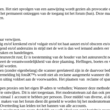
n. Het niet opvolgen van een aanwijzing wordt gezien als provocatie e
t het permanent ontzeggen van de toegang tot het forum (ban). Deze ma
en.
aar verwijzen.
rig en/of krenkend en/of vulgair en/of tot haat aanzet en/of obsceen en
gend en/of anderszins in strijd met de wet is dan wel iemand anders eer
e zaken en handelingen.
teursrecht rust; Er is toestemming van de houder van het auteursrecht 
teert de verantwoordelijkheid van deze plaatsing. Heffingen, boetes en
ald worden.
zonder eigenbelang) die scanner gerelateerd zijn in de daarvoor bedo
rmelding bij fotoâ€™s wordt niet als reclame aangemerkt wanneer dit 
een uiting voldoet aan de voorwaarden. Het plaatsen van reclame of sp
en proxies om het eigen IP-adres te verhullen; Wanneer deze methode w
 ontwijken. Dit is niet toegestaan. Het moderatorteam zal dan ook pre
maal 1 account te hebben per persoon. Door middel van diverse, al dan
aken van het forum dient dit gemeld te worden bij het moderatorteam
vertreding kan leiden tot het bannen van alle accounts.