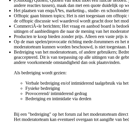
(Onnodig) Quoten; Quoten van tekst moet een functie hebben: je 
andere reacties tussen), maak dan met een quote duidelijk op wel
Het plaatsen van enquÃªtes, marketing-, studie- en schoolonderz
Offtopic gaan binnen topics; Het is niet toegestaan om offtopi
de offtopic discussie wel waardevol wordt geacht door het mode
CommerciÃ«le berichten; Het vraag en aanbod board is bedoeld 
uitingen of aanbiedingen die naar de mening van het moderator
Producten te koop bieden zonder prijs. Alleen een vaste prijs is
Op de man spelen/provocatie richting mede-forummers en het mo
moderatorteam kunnen worden beschouwd, is niet toegestaan. He
Bedreiging van het moderatorteam, of andere gebruikers; Bedrei
geaccepteerd. Dit is van toepassing op alle uitingen van de ge
andere voorkomende omstandigheid dan ook plaatsvinden.
Als bedreiging wordt gezien:
Verbale bedreiging en/of intimiderend taalgebruik via het
Fysieke bedreiging
Provocerend/ intimiderend gedrag
Bedreiging en intimidatie via derden
Bij een "bedreiging" op het forum zal het moderatorteam direc
Het moderatorteam kan eventueel overgaan tot aangifte van bed