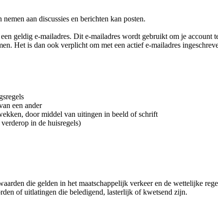
kan nemen aan discussies en berichten kan posten.
an een geldig e-mailadres. Dit e-mailadres wordt gebruikt om je account
n. Het is dan ook verplicht om met een actief e-mailadres ingeschreven t
gsregels
 van een ander
e wekken, door middel van uitingen in beeld of schrift
verderop in de huisregels)
arden die gelden in het maatschappelijk verkeer en de wettelijke regel
den of uitlatingen die beledigend, lasterlijk of kwetsend zijn.