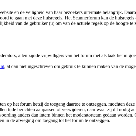
ebsite en de veiligheid van haar bezoekers uitermate belangrijk. Daaro
koord te gaan met deze huisregels. Het Scannerforum kan de huisregels
jkheid van de gebruiker (u) om van de actuele regels op de hoogte te z
ators, allen zijnde vrijwilligers van het forum met als taak het in goe
nl
, al dan niet ingeschreven om gebruik te kunnen maken van de mogel
ten op het forum hetzij de toegang daartoe te ontzeggen, mochten deze
len tijde berichten aanpassen of verwijderen, daar waar zij dit nodig 
twoording anders dan intern binnen het moderatorteam gedaan worden.
n in de afweging om toegang tot het forum te ontzeggen.