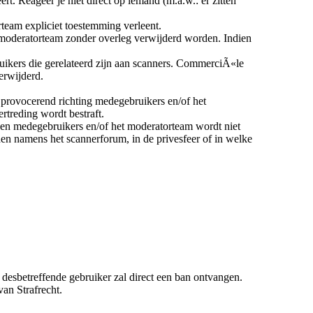
t. Reageer je niet direct op iemand (m.a.w.: er zitten
rteam expliciet toestemming verleent.
et moderatorteam zonder overleg verwijderd worden. Indien
uikers die gerelateerd zijn aan scanners. CommerciÃ«le
erwijderd.
 provocerend richting medegebruikers en/of het
treding wordt bestraft.
egen medegebruikers en/of het moderatorteam wordt niet
den namens het scannerforum, in de privesfeer of in welke
desbetreffende gebruiker zal direct een ban ontvangen.
an Strafrecht.