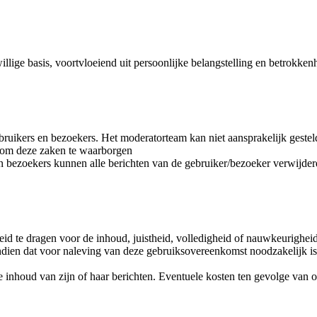
llige basis, voortvloeiend uit persoonlijke belangstelling en betrokken
bruikers en bezoekers. Het moderatorteam kan niet aansprakelijk gestel
n om deze zaken te waarborgen
n bezoekers kunnen alle berichten van de gebruiker/bezoeker verwijde
id te dragen voor de inhoud, juistheid, volledigheid of nauwkeurighei
 indien dat voor naleving van deze gebruiksovereenkomst noodzakelijk is
 de inhoud van zijn of haar berichten. Eventuele kosten ten gevolge van