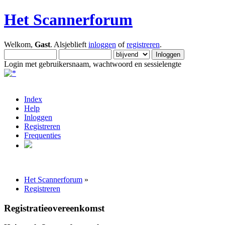
Het Scannerforum
Welkom,
Gast
. Alsjeblieft
inloggen
of
registreren
.
Login met gebruikersnaam, wachtwoord en sessielengte
Index
Help
Inloggen
Registreren
Frequenties
Het Scannerforum
»
Registreren
Registratieovereenkomst