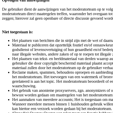
Opvolgen van aanwijzingen
De gebruiker dient de aanwijzingen van het moderatorteam op te volge
moderatorteam direct maatregelen treffen, waaronder het overgaan to
zeggen; hierover zal geen openbare of directe discussie gevoerd word
Niet toegestaan is:
Het plaatsen van berichten die in strijd zijn met de wet of daarn
Materiaal te publiceren dat opzettelijk foutief en/of onnauwkeu
godsdienst of levensovertuiging of hun geaardheid en/of bedrei
naar illegale websites, andere zaken of op te roepen tot illegal
Het plaatsen van tekst- en beeldmateriaal van derden waarop au
gebruiker die door copyright beschermd materiaal plaatst accep
materiaal zullen door het moderatorteam op de gebruiker verha
Reclame maken, spammen, behoudens oproepen en aanbiedingen (
het moderatorteam. Het toevoegen van een watermerk of bronve
gerelateerd is aan het topic. Het moderatorteam beoordeelt of 
waarschuwing.
Het gebruik van anonieme proxyservers, zgn. anonymizers of op
bewust worden gedaan om maatregelen van het moderatorteam te
Het aanmaken van meerdere accounts; Het is toegestaan om maxi
Wanneer meerdere mensen binnen 1 huishouden gebruik willen m
kan hiertoe een verzoek worden gedaan bij het moderatorteam. O