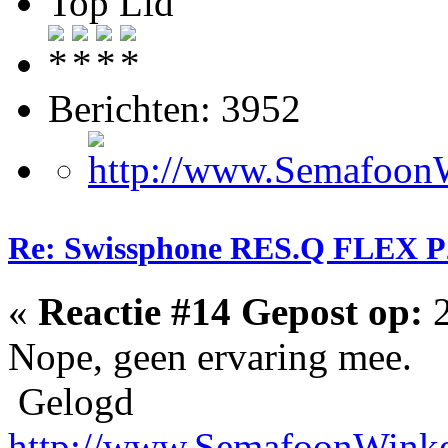
Top Lid
Berichten: 3952
Re: Swissphone RES.Q FLEX P
«
Reactie #14 Gepost op:
2
Nope, geen ervaring mee.
Gelogd
http://www.SemafoonWinke