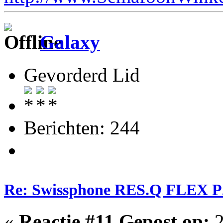
Galaxy
Gevorderd Lid
Berichten: 244
Re: Swissphone RES.Q FLEX P
«
Reactie #11 Gepost op:
2