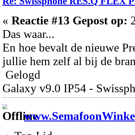
Re: Swissphone RES.Q FLEX P
«
Reactie #13 Gepost op:
2
Das waar...
En hoe bevalt de nieuwe P
jullie hem zelf al bij de br
Gelogd
Galaxy v9.0 IP54 - Swiss
www.SemafoonWinkel