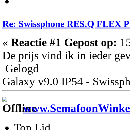
Re: Swissphone RES.Q FLEX P
«
Reactie #1 Gepost op:
15
De prijs vind ik in ieder ge
Gelogd
Galaxy v9.0 IP54 - Swiss
www.SemafoonWinkel
Top Lid