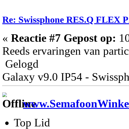
Re: Swissphone RES.Q FLEX P
«
Reactie #7 Gepost op:
10
Reeds ervaringen van partic
Gelogd
Galaxy v9.0 IP54 - Swiss
www.SemafoonWinkel
Top Lid