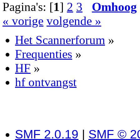
Pagina's: [
1
]
2
3
Omhoog
« vorige
volgende »
Het Scannerforum
»
Frequenties
»
HF
»
hf ontvangst
SMF 2.0.19
|
SMF © 2