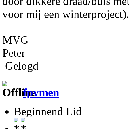
door dikkere draad/buis met 
voor mij een winterproject)
MVG
Peter
Gelogd
fpvmen
Beginnend Lid