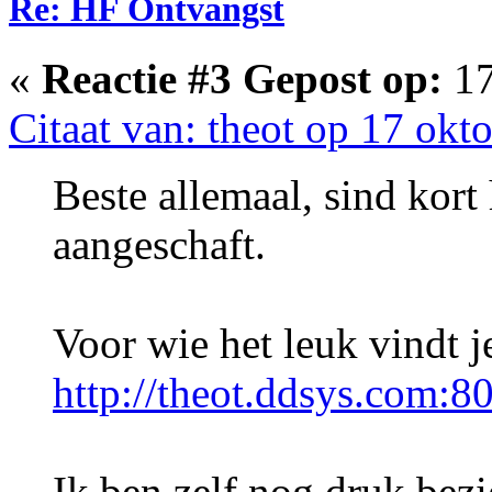
Re: HF Ontvangst
«
Reactie #3 Gepost op:
17
Citaat van: theot op 17 okt
Beste allemaal, sind ko
aangeschaft.
Voor wie het leuk vindt j
http://theot.ddsys.com:8
Ik ben zelf nog druk bezi