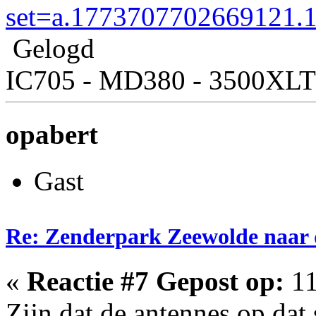
set=a.1773707702669121
Gelogd
IC705 - MD380 - 3500XLT
opabert
Gast
Re: Zenderpark Zeewolde naar 
«
Reactie #7 Gepost op:
11
Zijn dat de antennes op dat 