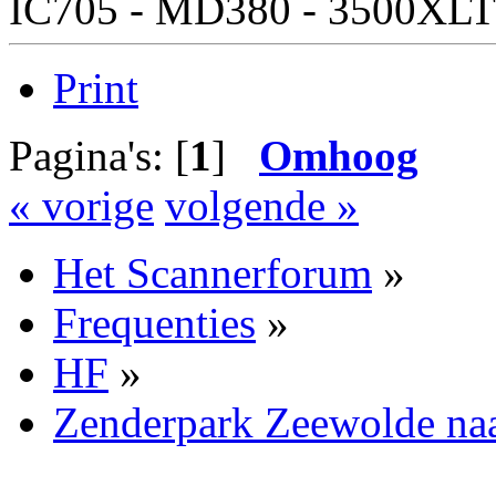
IC705 - MD380 - 3500XLT
Print
Pagina's: [
1
]
Omhoog
« vorige
volgende »
Het Scannerforum
»
Frequenties
»
HF
»
Zenderpark Zeewolde naa