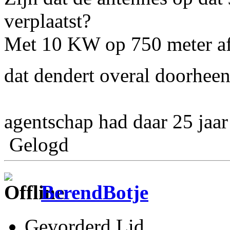
verplaatst?
Met 10 KW op 750 meter afst
dat dendert overal doorhee
agentschap had daar 25 jaar
Gelogd
BerendBotje
Gevorderd Lid