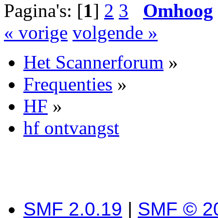
Pagina's: [
1
]
2
3
Omhoog
« vorige
volgende »
Het Scannerforum
»
Frequenties
»
HF
»
hf ontvangst
SMF 2.0.19
|
SMF © 2