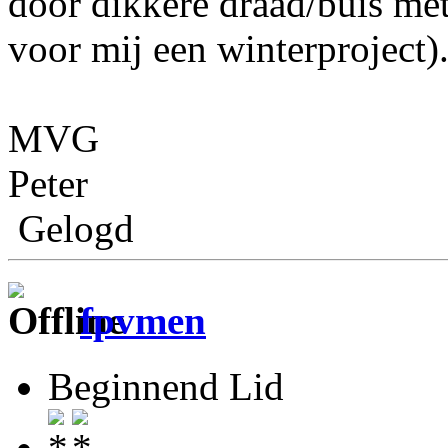
door dikkere draad/buis met 
voor mij een winterproject)
MVG
Peter
Gelogd
fpvmen
Beginnend Lid