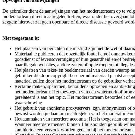
Opvolgen van aanwijzingen
De gebruiker dient de aanwijzingen van het moderatorteam op te volge
moderatorteam direct maatregelen treffen, waaronder het overgaan to
zeggen; hierover zal geen openbare of directe discussie gevoerd word
Niet toegestaan is:
Het plaatsen van berichten die in strijd zijn met de wet of daarn
Materiaal te publiceren dat opzettelijk foutief en/of onnauwkeu
godsdienst of levensovertuiging of hun geaardheid en/of bedrei
naar illegale websites, andere zaken of op te roepen tot illegal
Het plaatsen van tekst- en beeldmateriaal van derden waarop au
gebruiker die door copyright beschermd materiaal plaatst accep
materiaal zullen door het moderatorteam op de gebruiker verha
Reclame maken, spammen, behoudens oproepen en aanbiedingen (
het moderatorteam. Het toevoegen van een watermerk of bronve
gerelateerd is aan het topic. Het moderatorteam beoordeelt of 
waarschuwing.
Het gebruik van anonieme proxyservers, zgn. anonymizers of op
bewust worden gedaan om maatregelen van het moderatorteam te
Het aanmaken van meerdere accounts; Het is toegestaan om maxi
Wanneer meerdere mensen binnen 1 huishouden gebruik willen m
kan hiertoe een verzoek worden gedaan bij het moderatorteam. O