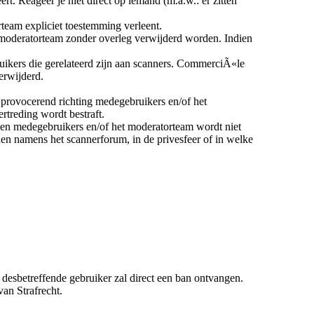
t. Reageer je niet direct op iemand (m.a.w.: er zitten
rteam expliciet toestemming verleent.
et moderatorteam zonder overleg verwijderd worden. Indien
uikers die gerelateerd zijn aan scanners. CommerciÃ«le
erwijderd.
 provocerend richting medegebruikers en/of het
treding wordt bestraft.
egen medegebruikers en/of het moderatorteam wordt niet
den namens het scannerforum, in de privesfeer of in welke
desbetreffende gebruiker zal direct een ban ontvangen.
an Strafrecht.