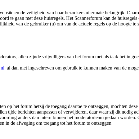
ebsite en de veiligheid van haar bezoekers uitermate belangrijk. Daaro
koord te gaan met deze huisregels. Het Scannerforum kan de huisregels
jkheid van de gebruiker (u) om van de actuele regels op de hoogte te z
ators, allen zijnde vrijwilligers van het forum met als taak het in goe
nl
, al dan niet ingeschreven om gebruik te kunnen maken van de mogel
ten op het forum hetzij de toegang daartoe te ontzeggen, mochten deze
len tijde berichten aanpassen of verwijderen, daar waar zij dit nodig 
twoording anders dan intern binnen het moderatorteam gedaan worden.
n in de afweging om toegang tot het forum te ontzeggen.