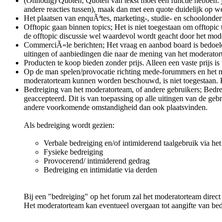
(Onnodig) Quoten; Quoten van tekst moet een functie hebben: je 
andere reacties tussen), maak dan met een quote duidelijk op wel
Het plaatsen van enquÃªtes, marketing-, studie- en schoolonderz
Offtopic gaan binnen topics; Het is niet toegestaan om offtopi
de offtopic discussie wel waardevol wordt geacht door het mode
CommerciÃ«le berichten; Het vraag en aanbod board is bedoeld 
uitingen of aanbiedingen die naar de mening van het moderator
Producten te koop bieden zonder prijs. Alleen een vaste prijs is
Op de man spelen/provocatie richting mede-forummers en het mo
moderatorteam kunnen worden beschouwd, is niet toegestaan. He
Bedreiging van het moderatorteam, of andere gebruikers; Bedrei
geaccepteerd. Dit is van toepassing op alle uitingen van de ge
andere voorkomende omstandigheid dan ook plaatsvinden.
Als bedreiging wordt gezien:
Verbale bedreiging en/of intimiderend taalgebruik via het
Fysieke bedreiging
Provocerend/ intimiderend gedrag
Bedreiging en intimidatie via derden
Bij een "bedreiging" op het forum zal het moderatorteam direc
Het moderatorteam kan eventueel overgaan tot aangifte van bed