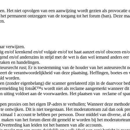
n. Het niet opvolgen van een aanwijzing wordt gezien als provocatie e
t het permanent ontzeggen van de toegang tot het forum (ban). Deze ma
en.
aar verwijzen.
rig en/of krenkend en/of vulgair en/of tot haat aanzet en/of obsceen en
gend en/of anderszins in strijd met de wet is dan wel iemand anders eer
e zaken en handelingen.
teursrecht rust; Er is toestemming van de houder van het auteursrecht 
teert de verantwoordelijkheid van deze plaatsing. Heffingen, boetes en
ald worden.
zonder eigenbelang) die scanner gerelateerd zijn in de daarvoor bedo
rmelding bij fotoâ€™s wordt niet als reclame aangemerkt wanneer dit 
een uiting voldoet aan de voorwaarden. Het plaatsen van reclame of sp
en proxies om het eigen IP-adres te verhullen; Wanneer deze methode w
 ontwijken. Dit is niet toegestaan. Het moderatorteam zal dan ook pre
maal 1 account te hebben per persoon. Door middel van diverse, al dan
aken van het forum dient dit gemeld te worden bij het moderatorteam
vertreding kan leiden tot het bannen van alle accounts.