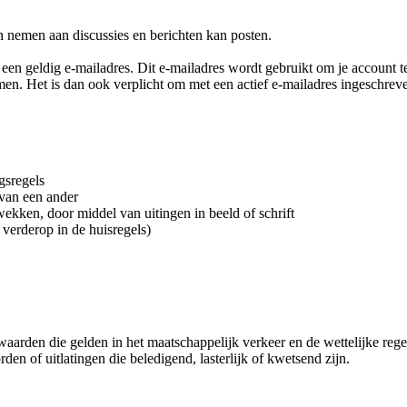
kan nemen aan discussies en berichten kan posten.
an een geldig e-mailadres. Dit e-mailadres wordt gebruikt om je account
n. Het is dan ook verplicht om met een actief e-mailadres ingeschreven t
gsregels
 van een ander
e wekken, door middel van uitingen in beeld of schrift
verderop in de huisregels)
arden die gelden in het maatschappelijk verkeer en de wettelijke regel
den of uitlatingen die beledigend, lasterlijk of kwetsend zijn.