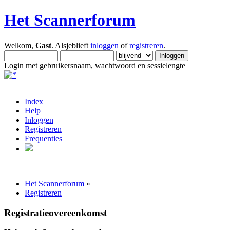
Het Scannerforum
Welkom,
Gast
. Alsjeblieft
inloggen
of
registreren
.
Login met gebruikersnaam, wachtwoord en sessielengte
Index
Help
Inloggen
Registreren
Frequenties
Het Scannerforum
»
Registreren
Registratieovereenkomst