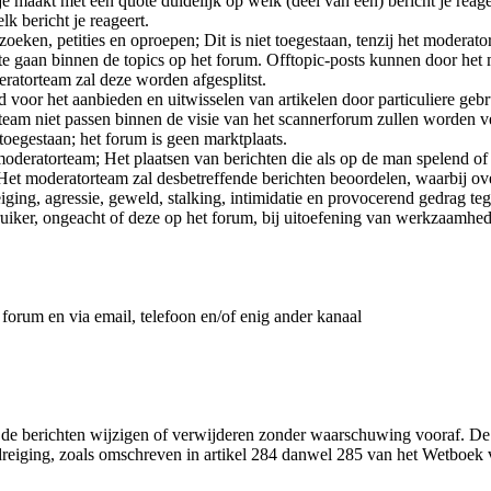
maakt met een quote duidelijk op welk (deel van een) bericht je reageer
k bericht je reageert.
oeken, petities en oproepen; Dit is niet toegestaan, tenzij het moderato
c te gaan binnen de topics op het forum. Offtopic-posts kunnen door h
ratorteam zal deze worden afgesplitst.
voor het aanbieden en uitwisselen van artikelen door particuliere gebr
team niet passen binnen de visie van het scannerforum zullen worden v
 toegestaan; het forum is geen marktplaats.
deratorteam; Het plaatsen van berichten die als op de man spelend of
t moderatorteam zal desbetreffende berichten beoordelen, waarbij over
ging, agressie, geweld, stalking, intimidatie en provocerend gedrag t
bruiker, ongeacht of deze op het forum, bij uitoefening van werkzaamhe
 forum en via email, telefoon en/of enig ander kanaal
t de berichten wijzigen of verwijderen zonder waarschuwing vooraf. De 
reiging, zoals omschreven in artikel 284 danwel 285 van het Wetboek v