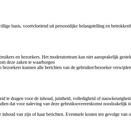
llige basis, voortvloeiend uit persoonlijke belangstelling en betrokken
bruikers en bezoekers. Het moderatorteam kan niet aansprakelijk gestel
n om deze zaken te waarborgen
n bezoekers kunnen alle berichten van de gebruiker/bezoeker verwijde
id te dragen voor de inhoud, juistheid, volledigheid of nauwkeurighei
 indien dat voor naleving van deze gebruiksovereenkomst noodzakelijk is
 de inhoud van zijn of haar berichten. Eventuele kosten ten gevolge van