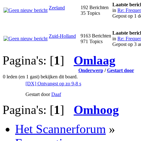
Laatste beric
192 Berichten
Zeeland
in
Re: Frequen
35 Topics
Gepost op 1 d
Laatste beric
9163 Berichten
Zuid-Holland
in
Re: Frequen
971 Topics
Gepost op 3 a
Pagina's: [
1
]
Omlaag
Onderwerp
/
Gestart door
0 leden (en 1 gast) bekijken dit board.
[DX] Ontvangst op zo 9-8 s
Gestart door
Daaf
Pagina's: [
1
]
Omhoog
Het Scannerforum
»