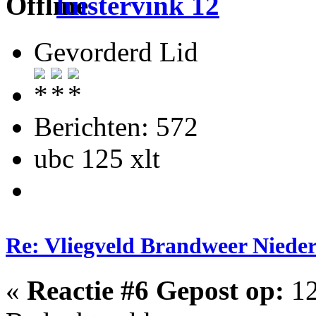
luistervink 12
Gevorderd Lid
Berichten: 572
ubc 125 xlt
Re: Vliegveld Brandweer Niede
«
Reactie #6 Gepost op:
12