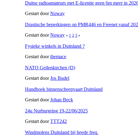
Duitse radioamateurs met E-licentie geen 6m meer in 202
Gestart door
Noway
Drastische beperkingen op PMR446 en Freenet vanaf 20
Gestart door
Noway
«
1
2
3
»
Fysieke winkels in Duitsland ?
Gestart door
themace
NATO Geilenkirchen (D)
Gestart door
Jos Budel
Handboek binnenscheepvaart Duitsland
Gestart door
Johan Beck
24u Nurburgring 19-22/06/2025
Gestart door
TTT242
Windmolens Duitsland bij heede freq.