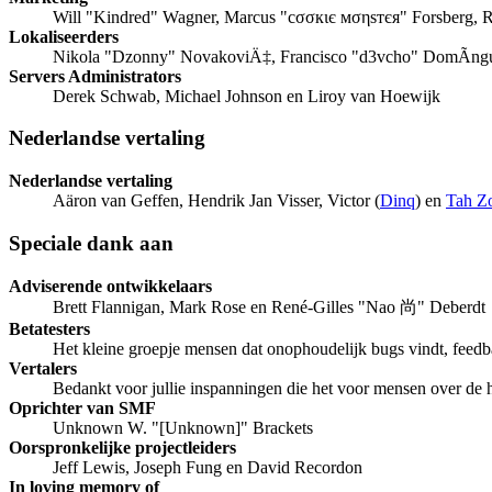
Will "Kindred" Wagner, Marcus "cσσкιє мσηѕтєя" Forsberg, R
Lokaliseerders
Nikola "Dzonny" NovakoviÄ‡, Francisco "d3vcho" DomÃ­ngue
Servers Administrators
Derek Schwab, Michael Johnson en Liroy van Hoewijk
Nederlandse vertaling
Nederlandse vertaling
Aäron van Geffen, Hendrik Jan Visser, Victor (
Dinq
) en
Tah Z
Speciale dank aan
Adviserende ontwikkelaars
Brett Flannigan, Mark Rose en René-Gilles "Nao 尚" Deberdt
Betatesters
Het kleine groepje mensen dat onophoudelijk bugs vindt, feedb
Vertalers
Bedankt voor jullie inspanningen die het voor mensen over de
Oprichter van SMF
Unknown W. "[Unknown]" Brackets
Oorspronkelijke projectleiders
Jeff Lewis, Joseph Fung en David Recordon
In loving memory of