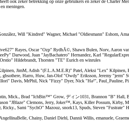
t heeft ook zeker betrekking op onze gebruikers en zeker de Charter Me
s en meningen.
i" González, Will "Kindred" Wagner, Michael "Oldiesmann" Eshom, Am
 "live627" Rayes, Oscar "Ozp" RydhÃ©, Shawn Bulen, Norv, Aaron van 
SleePy" Darwood, Juan "JayBachatero" Hernandez, Karl "RegularExpr
Orstio" Hildebrandt, Thorsten "TE" Eurich en winrules
 Kilpinen, JimM, Adish "(F.L.A.M.E.R)" Patel, Aleksi "Lex" Kilpinen,
, gbsothere, Harro, Huw, Jan-Olof "Owdy" Eriksson, Jeremy "jerm" S
"Illori" Davis, MrPhil, Nick "Fizzy" Dyer, Nick "Ha²", Paul_Pauline,
ntin, Mick., Brad "IchBin™" Grow, ディン1031, Brannon "B" Hall, Br
Jason "JBlaze" Clemons, Jerry, Joker™, Kays, Killer Possum, Kirby
er, Ricky., Sami "SychO" Mazouz, snork13, Spuds, Steven "Fustrate" 
 AngellinaBelle, Chainy, Daniel Diehl, Dannii Willis, emanuele, Grae