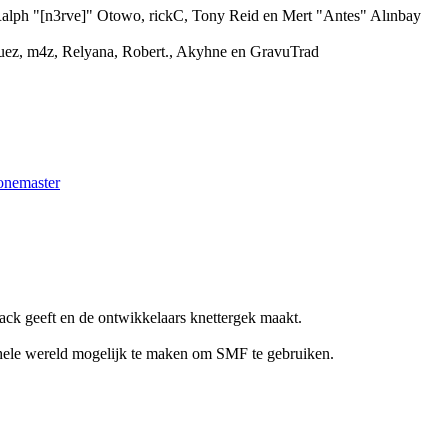
alph "[n3rve]" Otowo, rickC, Tony Reid en Mert "Antes" Alınbay
z, m4z, Relyana, Robert., Akyhne en GravuTrad
onemaster
ack geeft en de ontwikkelaars knettergek maakt.
 hele wereld mogelijk te maken om SMF te gebruiken.