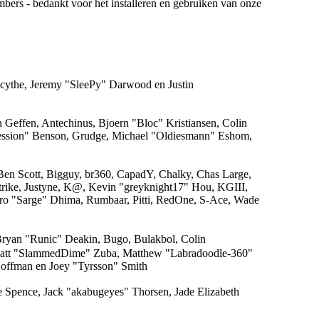
mbers - bedankt voor het installeren en gebruiken van onze
acythe, Jeremy "SleePy" Darwood en Justin
Geffen, Antechinus, Bjoern "Bloc" Kristiansen, Colin
ession" Benson, Grudge, Michael "Oldiesmann" Eshom,
 Ben Scott, Bigguy, br360, CapadY, Chalky, Chas Large,
trike, Justyne, K@, Kevin "greyknight17" Hou, KGIII,
 Piro "Sarge" Dhima, Rumbaar, Pitti, RedOne, S-Ace, Wade
yan "Runic" Deakin, Bugo, Bulakbol, Colin
, Matt "SlammedDime" Zuba, Matthew "Labradoodle-360"
Hoffman en Joey "Tyrsson" Smith
me Spence, Jack "akabugeyes" Thorsen, Jade Elizabeth