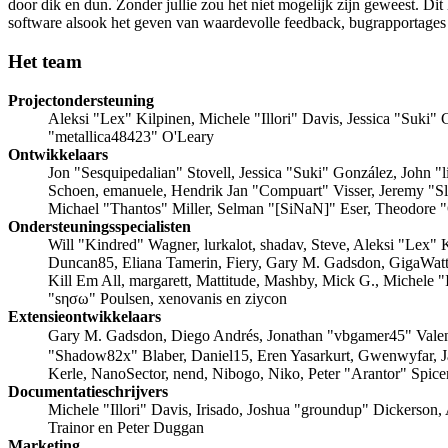
door dik en dun. Zonder jullie zou het niet mogelijk zijn geweest. Di
software alsook het geven van waardevolle feedback, bugrapportage
Het team
Projectondersteuning
Aleksi "Lex" Kilpinen, Michele "Illori" Davis, Jessica "Suk
"metallica48423" O'Leary
Ontwikkelaars
Jon "Sesquipedalian" Stovell, Jessica "Suki" González, John
Schoen, emanuele, Hendrik Jan "Compuart" Visser, Jeremy "
Michael "Thantos" Miller, Selman "[SiNaN]" Eser, Theodore "
Ondersteuningsspecialisten
Will "Kindred" Wagner, lurkalot, shadav, Steve, Aleksi "Lex"
Duncan85, Eliana Tamerin, Fiery, Gary M. Gadsdon, GigaWatt
Kill Em All, margarett, Mattitude, Mashby, Mick G., Michele 
"sησω" Poulsen, xenovanis en ziycon
Extensieontwikkelaars
Gary M. Gadsdon, Diego Andrés, Jonathan "vbgamer45" Vale
"Shadow82x" Blaber, Daniel15, Eren Yasarkurt, Gwenwyfar, 
Kerle, NanoSector, nend, Nibogo, Niko, Peter "Arantor" Spic
Documentatieschrijvers
Michele "Illori" Davis, Irisado, Joshua "groundup" Dickerson,
Trainor en Peter Duggan
Marketing