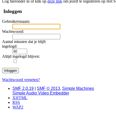
Log hieronder in of klik op
deze link
om jezelf te registreren op Het 
Inloggen
Gebruikersnaam:
Wachtwoord:
Aantal minuten dat je blijft
ingelogd:
Altijd ingelogd blijven:
Wachtwoord vergeten?
SMF 2.0.19
|
SMF © 2013
,
Simple Machines
Simple Audio Video Embedder
XHTML
RSS
WAP2