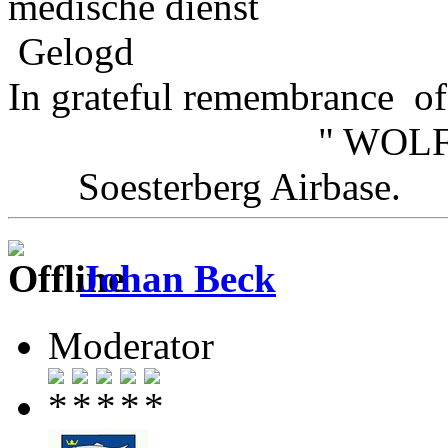
medische dienst
Gelogd
In grateful remembrance of
" WOLFHOU
Soesterberg Airbas
Johan Beck
Moderator