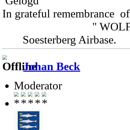
Gelogd
In grateful remembrance of
" WOLFHOU
Soesterberg Airbas
Johan Beck
Moderator