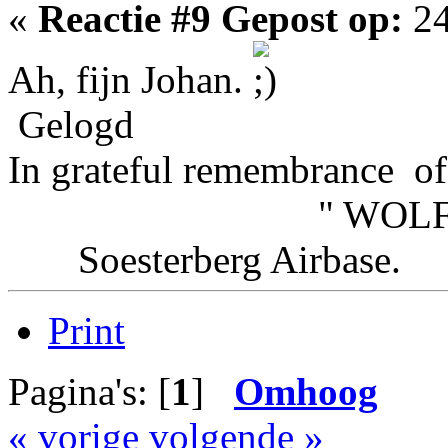
«
Reactie #9 Gepost op:
24
Ah, fijn Johan.
Gelogd
In grateful remembrance of
" WOLFHOU
Soesterberg Airbas
Print
Pagina's: [
1
]
Omhoog
« vorige
volgende »