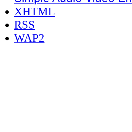
XHTML
RSS
WAP2