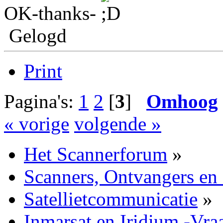
OK-thanks-
Gelogd
Print
Pagina's:
1
2
[
3
]
Omhoog
« vorige
volgende »
Het Scannerforum
»
Scanners, Ontvangers en
Satellietcommunicatie
»
Inmarsat en Iridium -Vra