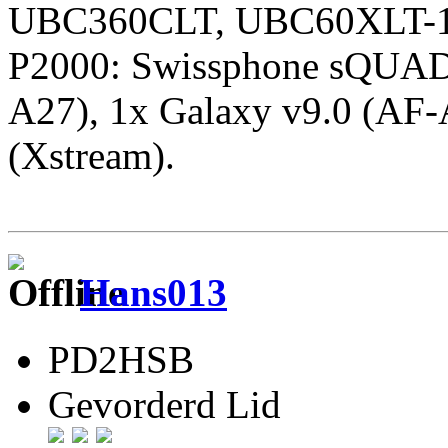
UBC360CLT, UBC60XLT-1,
P2000: Swissphone sQUAD
A27), 1x Galaxy v9.0 (AF-
(Xstream).
Hans013
PD2HSB
Gevorderd Lid