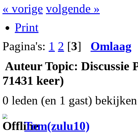
« vorige
volgende »
Print
Pagina's:
1
2
[
3
]
Omlaag
Auteur
Topic: Discussie
71431 keer)
0 leden (en 1 gast) bekijken 
Tom(zulu10)