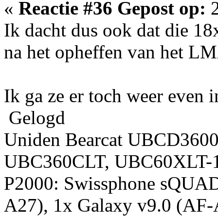
«
Reactie #36 Gepost op:
2
Ik dacht dus ook dat die 1
na het opheffen van het L
Ik ga ze er toch weer even i
Gelogd
Uniden Bearcat UBCD360
UBC360CLT, UBC60XLT-1,
P2000: Swissphone sQUAD
A27), 1x Galaxy v9.0 (AF-