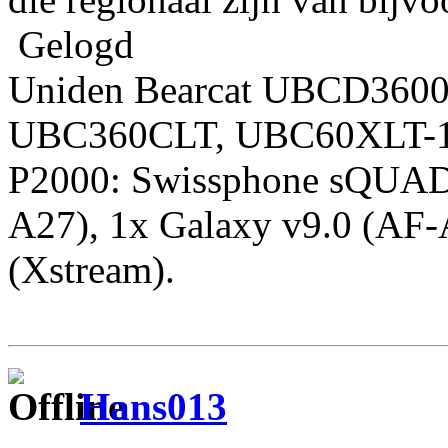
Gelogd
Uniden Bearcat UBCD360
UBC360CLT, UBC60XLT-1,
P2000: Swissphone sQUAD
A27), 1x Galaxy v9.0 (AF-
(Xstream).
Hans013