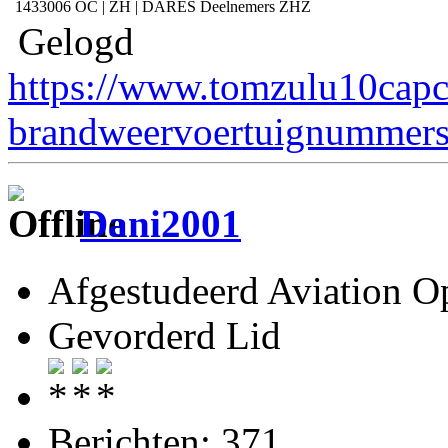
1433006
OC | ZH | DARES Deelnemers ZHZ
Gelogd
https://www.tomzulu10capc
brandweervoertuignummers
Dani2001
Afgestudeerd Aviation Op
Gevorderd Lid
Berichten: 371