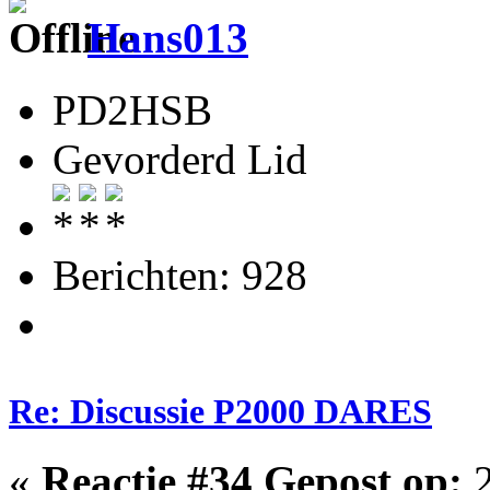
Hans013
PD2HSB
Gevorderd Lid
Berichten: 928
Re: Discussie P2000 DARES
«
Reactie #34 Gepost op:
2