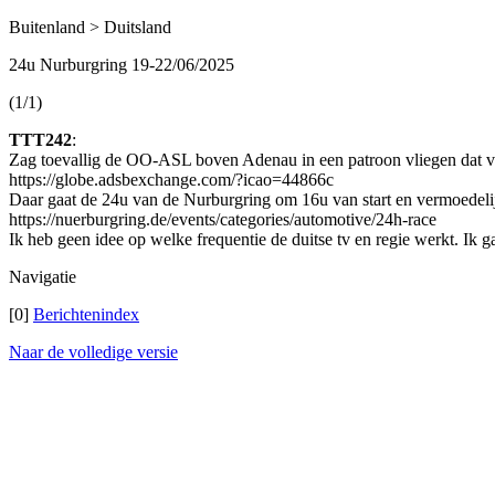
Buitenland > Duitsland
24u Nurburgring 19-22/06/2025
(1/1)
TTT242
:
Zag toevallig de OO-ASL boven Adenau in een patroon vliegen dat veel
https://globe.adsbexchange.com/?icao=44866c
Daar gaat de 24u van de Nurburgring om 16u van start en vermoedelij
https://nuerburgring.de/events/categories/automotive/24h-race
Ik heb geen idee op welke frequentie de duitse tv en regie werkt. Ik g
Navigatie
[0]
Berichtenindex
Naar de volledige versie