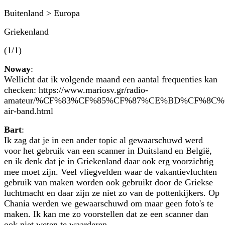
Buitenland > Europa
Griekenland
(1/1)
Noway
:
Wellicht dat ik volgende maand een aantal frequenties kan
checken: https://www.mariosv.gr/radio-
amateur/%CF%83%CF%85%CF%87%CE%BD%CF%8C
air-band.html
Bart
:
Ik zag dat je in een ander topic al gewaarschuwd werd
voor het gebruik van een scanner in Duitsland en België,
en ik denk dat je in Griekenland daar ook erg voorzichtig
mee moet zijn. Veel vliegvelden waar de vakantievluchten
gebruik van maken worden ook gebruikt door de Griekse
luchtmacht en daar zijn ze niet zo van de pottenkijkers. Op
Chania werden we gewaarschuwd om maar geen foto's te
maken. Ik kan me zo voorstellen dat ze een scanner dan
ook niet weten te waarderen.