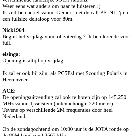
Weer eens wat anders om naar te luisteren :)
Ik zelf ben actief vanuit Gemert met de call PE1NIL/j en
een fullsize deltaloop voor 80m.
Nick1964
:
Begint het vrijdagavond of zaterdag ? Ik ben lerende voor
full.
elsinga
:
Opening is altijd op vrijdag.
Ik zal er ook bij zijn, als PC5E/J met Scouting Polaris in
Heerenveen.
ACE
:
De openingsuitzending zal ook te horen zijn op 145.250
MHz vanuit Ijsselstein (antennehoogte 220 meter).
Tevens op verschillende 2M frequenties door heel
Nederland.
Op de zondagochtend om 10:00 uur is de JOTA ronde op
de 80M band rond 3663 kHz.