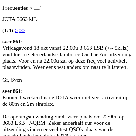
Frequenties > HF
JOTA 3663 kHz
(1/4)
>
>>
sven861
:
Vrijdagavond 18 okt vanaf 22.00u 3.663 LSB (+/- 5kHz)
vind hier de Nederlandse Jamboree On The Air uitzending
plaats. Voor en na 22.00u zal op deze freq veel activiteit
plaatsvinden. Weer eens wat anders om naar te luisteren.
Gr, Sven
sven861
:
Komend weekend is de JOTA weer met veel activiteit op
de 80m en 2m simplex.
De openingsuitzending vindt weer plaats om 22:00u op
3663 LSB +/-QRM. Zeker anderhalf uur voor de
uitzending vinden er veel test QSO's plaats van de
verschillende landelijke JOTA stations.