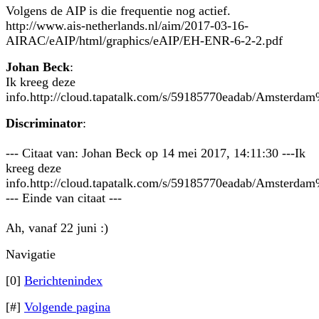
Volgens de AIP is die frequentie nog actief.
http://www.ais-netherlands.nl/aim/2017-03-16-
AIRAC/eAIP/html/graphics/eAIP/EH-ENR-6-2-2.pdf
Johan Beck
:
Ik kreeg deze
info.http://cloud.tapatalk.com/s/59185770eadab/Amsterda
Discriminator
:
--- Citaat van: Johan Beck op 14 mei 2017, 14:11:30 ---Ik
kreeg deze
info.http://cloud.tapatalk.com/s/59185770eadab/Amsterda
--- Einde van citaat ---
Ah, vanaf 22 juni :)
Navigatie
[0]
Berichtenindex
[#]
Volgende pagina