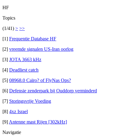
HF
Topics
(1/41)
>
>>
[1]
Frequentie Database HF
[2]
vreemde signalen US-Iran oorlog
[3]
JOTA 3663 kHz
[4]
Deadliest catch
[5]
08968.0 Caïro? of FlyNas Ops?
[6]
Defensie zenderpark bij Ouddorp verminderd
[7]
Storingsvrije Voeding
[8]
4xz Israel
[9]
Antenne mast Rijen [302kHz]
Navigatie