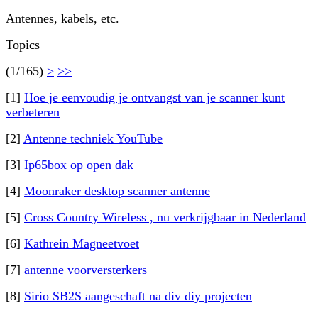
Antennes, kabels, etc.
Topics
(1/165)
>
>>
[1]
Hoe je eenvoudig je ontvangst van je scanner kunt
verbeteren
[2]
Antenne techniek YouTube
[3]
Ip65box op open dak
[4]
Moonraker desktop scanner antenne
[5]
Cross Country Wireless , nu verkrijgbaar in Nederland
[6]
Kathrein Magneetvoet
[7]
antenne voorversterkers
[8]
Sirio SB2S aangeschaft na div diy projecten