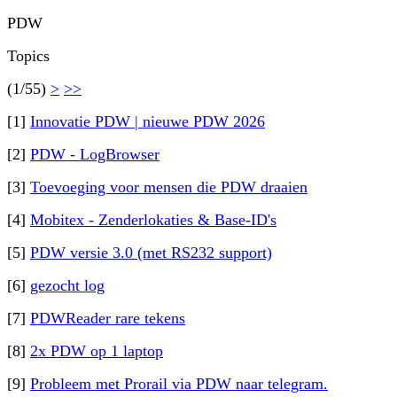
PDW
Topics
(1/55)
>
>>
[1]
Innovatie PDW | nieuwe PDW 2026
[2]
PDW - LogBrowser
[3]
Toevoeging voor mensen die PDW draaien
[4]
Mobitex - Zenderlokaties & Base-ID's
[5]
PDW versie 3.0 (met RS232 support)
[6]
gezocht log
[7]
PDWReader rare tekens
[8]
2x PDW op 1 laptop
[9]
Probleem met Prorail via PDW naar telegram.