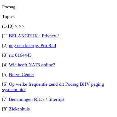
Pocsag
Topics
(1/19)
>
>>
[1]
BELANGRIJK : Privacy !
[2]
nog een keertje, Pro Rail
[3]
ric 0164443
[4]
Wie heeft NAT3 online?
[5]
Nerve Center
[6]
Op welke frequentie zend dit Pocsag BHV paging
systeem uit?
[7]
Benamingen RIC's / filterlijst
[8]
Ziekenhuis