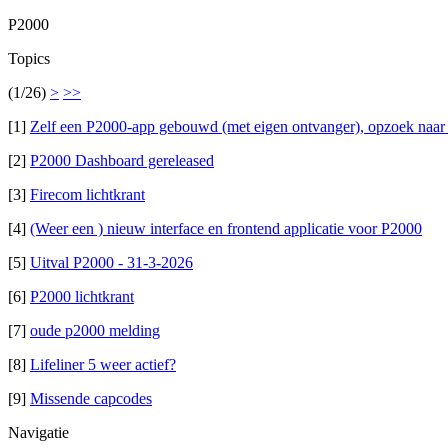
P2000
Topics
(1/26)
>
>>
[1]
Zelf een P2000-app gebouwd (met eigen ontvanger), opzoek naar
[2]
P2000 Dashboard gereleased
[3]
Firecom lichtkrant
[4]
(Weer een ) nieuw interface en frontend applicatie voor P2000
[5]
Uitval P2000 - 31-3-2026
[6]
P2000 lichtkrant
[7]
oude p2000 melding
[8]
Lifeliner 5 weer actief?
[9]
Missende capcodes
Navigatie