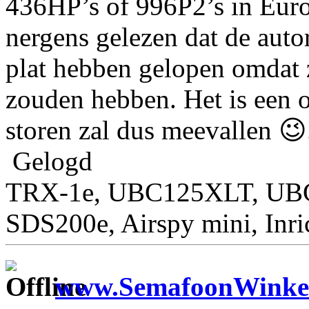
436HP’s of 996P2’s in Euro
nergens gelezen dat de auto
plat hebben gelopen omdat z
zouden hebben. Het is een 
storen zal dus meevallen 😉
Gelogd
TRX-1e, UBC125XLT, U
SDS200e, Airspy mini, Inr
www.SemafoonWinkel