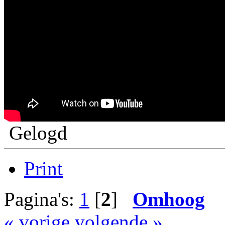
Gelogd
Print
Pagina's:
1
[
2
]
Omhoog
« vorige
volgende »