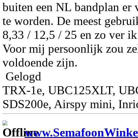
buiten een NL bandplan er 
te worden. De meest gebruikt
8,33 / 12,5 / 25 en zo ver i
Voor mij persoonlijk zou z
voldoende zijn.
Gelogd
TRX-1e, UBC125XLT, U
SDS200e, Airspy mini, Inr
www.SemafoonWinkel