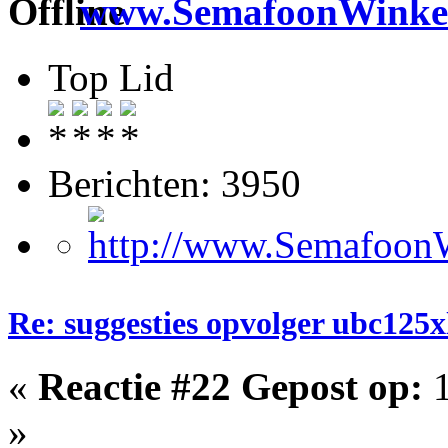
www.SemafoonWinkel
Top Lid
Berichten: 3950
Re: suggesties opvolger ubc125x
«
Reactie #22 Gepost op:
1
»