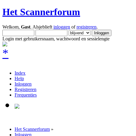
Het Scannerforum
Welkom,
Gast
. Alsjeblieft
inloggen
of
registreren
.
Login met gebruikersnaam, wachtwoord en sessielengte
Index
Help
Inloggen
Registreren
Frequenties
Het Scannerforum
»
Inloggen