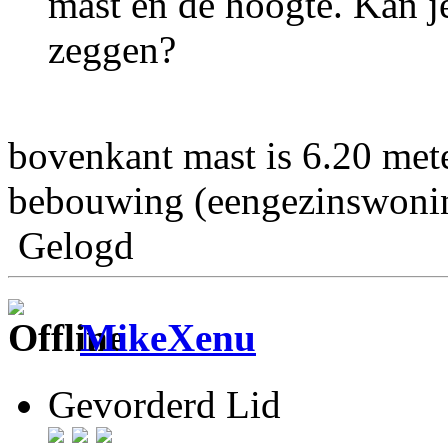
mast en de hoogte. Kan je
zeggen?
bovenkant mast is 6.20 mete
bebouwing (eengezinswoni
Gelogd
MikeXenu
Gevorderd Lid