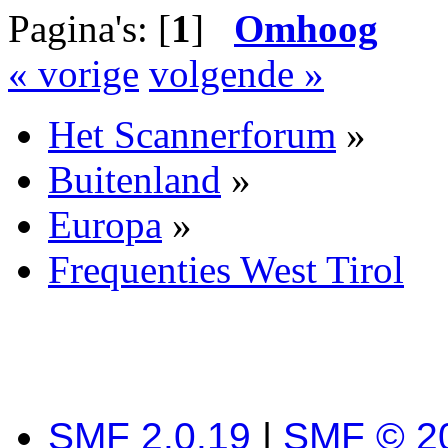
Pagina's: [
1
]
Omhoog
« vorige
volgende »
Het Scannerforum
»
Buitenland
»
Europa
»
Frequenties West Tirol
SMF 2.0.19
|
SMF © 2