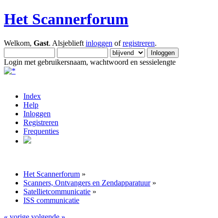
Het Scannerforum
Welkom,
Gast
. Alsjeblieft
inloggen
of
registreren
.
Login met gebruikersnaam, wachtwoord en sessielengte
Index
Help
Inloggen
Registreren
Frequenties
Het Scannerforum
»
Scanners, Ontvangers en Zendapparatuur
»
Satellietcommunicatie
»
ISS communicatie
« vorige
volgende »