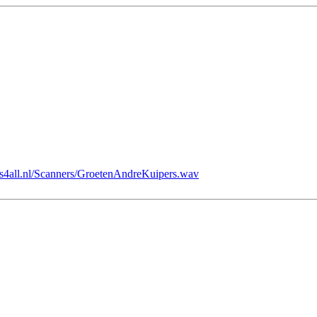
xs4all.nl/Scanners/GroetenAndreKuipers.wav