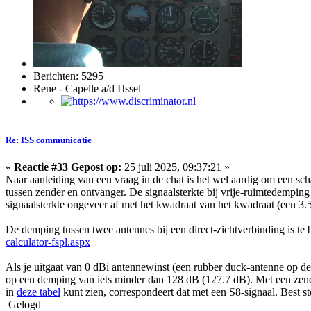
Berichten: 5295
Rene - Capelle a/d IJssel
Re: ISS communicatie
«
Reactie #33 Gepost op:
25 juli 2025, 09:37:21 »
Naar aanleiding van een vraag in de chat is het wel aardig om een scha
tussen zender en ontvanger. De signaalsterkte bij vrije-ruimtedemping
signaalsterkte ongeveer af met het kwadraat van het kwadraat (een 3.5
De demping tussen twee antennes bij een direct-zichtverbinding is te 
calculator-fspl.aspx
Als je uitgaat van 0 dBi antennewinst (een rubber duck-antenne op de
op een demping van iets minder dan 128 dB (127.7 dB). Met een zen
in
deze tabel
kunt zien, correspondeert dat met een S8-signaal. Best st
Gelogd