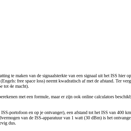
tting te maken van de signaalsterkte van een signaal uit het ISS hier op
 (Engels: free space loss) neemt kwadratisch af met de afstand. Ter ve
e tot 4e macht).
berekenen met een formule, maar er zijn ook online calculators beschik
 ISS-portofoon en op je ontvanger), een afstand tot het ISS van 400 k
dvermogen van de ISS-apparatuur van 1 watt (30 dBm) is het ontvangen
evig dus.