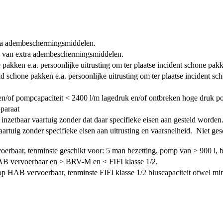
ra adembeschermingsmiddelen.
van extra adembeschermingsmiddelen.
pakken e.a. persoonlijke uitrusting om ter plaatse incident schone pak
hone pakken e.a. persoonlijke uitrusting om ter plaatse incident sc
 en/of pompcapaciteit < 2400 l/m lagedruk en/of ontbreken hoge druk
paraat
inzetbaar vaartuig zonder dat daar specifieke eisen aan gesteld worden
rtuig zonder specifieke eisen aan uitrusting en vaarsnelheid. Niet gesc
rbaar, tenminste geschikt voor: 5 man bezetting, pomp van > 900 l, b
HAB vervoerbaar en > BRV-M en < FIFI klasse 1/2.
 op HAB vervoerbaar, tenminste FIFI klasse 1/2 bluscapaciteit ofwel m