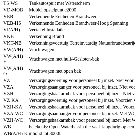
TS-WS
Tankautospuit met Waterscherm
VD-MOB
Mobiel opstelpunt c2000
VEB
Verkennende Eenheden Brandweer
VEB-HS
Verkennende Eenheden Brandweer-Hoog Spanning
VI(A/H)
Veetakel Installatie
VKB
Verkenning Brand
VKT-NB
Verkenningsvoertuig Terreinvaardig Natuurbrandbestrijdi
VW(A/H)
Vrachtwagen
VW(A/H)-
Vrachtwagen met huif/-Gesloten-bak
H
VW(A/H)-
Vrachtwagen met open bak
O
VZ
Verzorgingsvoertuig voor personeel bij inzet. Niet voo
VZA
Verzorgingsaanganger voor personeel bij inzet. Niet vo
VZH
Verzorgingshaakarmbak voor personeel bij inzet. Niet 
VZ-KA
Verzorgingsvoertuig voor personeel bij inzet. Voorzien
VZH-KA
Verzorgingshaakarmbak voor personeel bij inzet. Voorzi
VZA-WC
Verzorgingsaanhanger voor personeel bij inzet. Met WC
VZH-WC
Verzorgingshaakarmbak voor personeel bij inzet. Met W
WB
betekenis: Open Waterbassin die vaak langdurig op een v
WB(A/H)-K
inhoud tot 3000l.