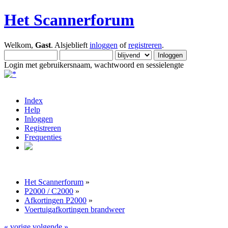
Het Scannerforum
Welkom,
Gast
. Alsjeblieft
inloggen
of
registreren
.
Login met gebruikersnaam, wachtwoord en sessielengte
Index
Help
Inloggen
Registreren
Frequenties
Het Scannerforum
»
P2000 / C2000
»
Afkortingen P2000
»
Voertuigafkortingen brandweer
« vorige
volgende »