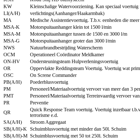
KW
Kleinschalige Watervoorziening. Kan speciaal voertuig
LI(A/H)
verlichtings(Aanhanger/Haakarmbak)
MA
Medische Assistentievoertuig. T.b.v. eenheden die mee
MSA-K
Motorspuitaanhanger klein tot 1500 l/min
MSA-M
Motorspuitaanhanger tussen de 1500 en 3000 l/m
MSA-G
Motorspuitaanhanger groter dan 3000 l/min
NWS
Natuurbrandbestrijding Waterscherm
OCM
Operationeel Coördinator Meldkamer
ON-HV
Ondersteuningsteam Hulpverleningsvoertuig
OR
Oppervlakte Reddingsteam Voertuig. Voertuig wat primai
OSC
On Screne Commander
PB(A/H)
Poederblusvoertuig
PM
Personeel/Materiaalvoertuig vervoer van meer dan 3 pe
PMT
Personeel/Materiaalvoertuig Terreinvaardig vervoer van
PR
Preventie
Quick Response Team voertuig. Voertuig inzetbaar t.b.v.
QR
terrorisme e.d.
SA(A/H)
Stroom Aggregaat
SB(A/H)-K
Schuimblusvoertuig met minder dan 50l. Schuim
SB(A/H)-M
Schuimblusvoertuig met 50 tot 250l. Schuim