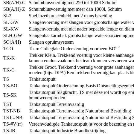
SB(A/H)-G
Schuimblusvoertuig met 250 tot 1000l Schuim
SB(A/H)-Z
Schuimblusvoertuig met meer dan 1000l. Schuim
SI-2
Snel inzetbare eenheid met 2 mans bezetting
SL-GW
Slangenvoertuig met slangen voor grootschalige water vo
SL-KW
Slangenvoertuig met niet nader bepaalde lengte en diam
SLH-GW
Slangenhaakarmbak grootschalige watervoorziening m
SO(A/H)
Slangen opruimsysteem
TCO
Team Collegiale Ondersteuning voorheen BOT
Trekker Klein. Trekkend voertuig voor kleine aanhanger
TK-K
kunnen en dus vaak ook het team kunnen vervoeren wat
Trekker Groot. Trekkend voertuig voor grote aanhangers
TK-G
moeten (bijv. DPA) Een trekkend voertuig kan plaats b
TS
Tankautospuit
TS-BO
Tankautospuit Ondersteuning Basis Ontsmettingseenhe
Tankautospuit Slagkracht. TS met deze rol wordt op eni
TS-SK
brandweeroptreden.
TST
Tankautospuit Terreinvaardig
TST-NB
Tankautospuit Terreinvaardig Natuurbrand Bestrijding
TST-#NB
Tankautospuit Terreinvaardig Natuurbrand Bestrijding Sp
TS-#V(rr)
Vereenvoudigde Tankautospuit (# voor de bezetting en rr 
TS-IB
Tankautospuit Industrie Brandbestrijding