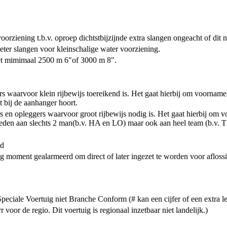
orziening t.b.v. oproep dichtstbijzijnde extra slangen ongeacht of dit 
eter slangen voor kleinschalige water voorziening.
et mimimaal 2500 m 6"of 3000 m 8".
s waarvoor klein rijbewijs toereikend is. Het gaat hierbij om voorname
 bij de aanhanger hoort.
 en opleggers waarvoor groot rijbewijs nodig is. Het gaat hierbij om 
ieden aan slechts 2 man(b.v. HA en LO) maar ook aan heel team (b.v. T
id
g moment gealarmeerd om direct of later ingezet te worden voor aflossi
eciale Voertuig niet Branche Conform (# kan een cijfer of een extra let
voor de regio. Dit voertuig is regionaal inzetbaar niet landelijk.)