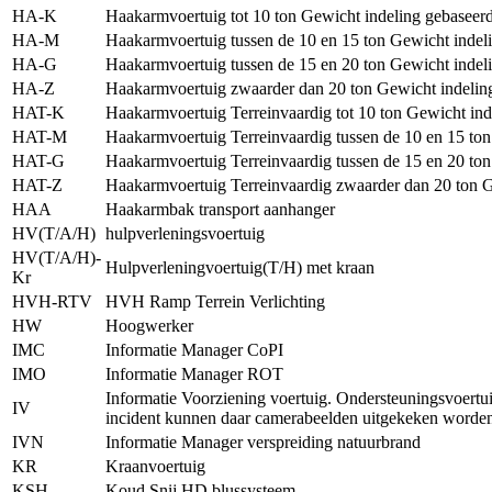
HA-K
Haakarmvoertuig tot 10 ton Gewicht indeling gebasee
HA-M
Haakarmvoertuig tussen de 10 en 15 ton Gewicht inde
HA-G
Haakarmvoertuig tussen de 15 en 20 ton Gewicht inde
HA-Z
Haakarmvoertuig zwaarder dan 20 ton Gewicht indeli
HAT-K
Haakarmvoertuig Terreinvaardig tot 10 ton Gewicht i
HAT-M
Haakarmvoertuig Terreinvaardig tussen de 10 en 15 t
HAT-G
Haakarmvoertuig Terreinvaardig tussen de 15 en 20 t
HAT-Z
Haakarmvoertuig Terreinvaardig zwaarder dan 20 ton 
HAA
Haakarmbak transport aanhanger
HV(T/A/H)
hulpverleningsvoertuig
HV(T/A/H)-
Hulpverleningvoertuig(T/H) met kraan
Kr
HVH-RTV
HVH Ramp Terrein Verlichting
HW
Hoogwerker
IMC
Informatie Manager CoPI
IMO
Informatie Manager ROT
Informatie Voorziening voertuig. Ondersteuningsvoertui
IV
incident kunnen daar camerabeelden uitgekeken worden
IVN
Informatie Manager verspreiding natuurbrand
KR
Kraanvoertuig
KSH
Koud Snij HD blussysteem