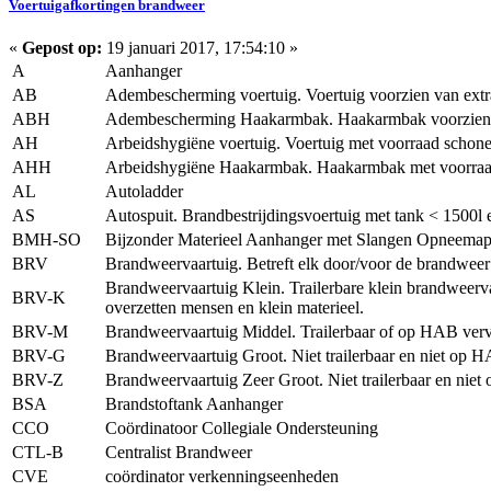
Voertuigafkortingen brandweer
«
Gepost op:
19 januari 2017, 17:54:10 »
A
Aanhanger
AB
Adembescherming voertuig. Voertuig voorzien van ext
ABH
Adembescherming Haakarmbak. Haakarmbak voorzien 
AH
Arbeidshygiëne voertuig. Voertuig met voorraad schone 
AHH
Arbeidshygiëne Haakarmbak. Haakarmbak met voorraad sc
AL
Autoladder
AS
Autospuit. Brandbestrijdingsvoertuig met tank < 1500l
BMH-SO
Bijzonder Materieel Aanhanger met Slangen Opneemap
BRV
Brandweervaartuig. Betreft elk door/voor de brandweer 
Brandweervaartuig Klein. Trailerbare klein brandweervaa
BRV-K
overzetten mensen en klein materieel.
BRV-M
Brandweervaartuig Middel. Trailerbaar of op HAB vervoe
BRV-G
Brandweervaartuig Groot. Niet trailerbaar en niet op 
BRV-Z
Brandweervaartuig Zeer Groot. Niet trailerbaar en niet
BSA
Brandstoftank Aanhanger
CCO
Coördinatoor Collegiale Ondersteuning
CTL-B
Centralist Brandweer
CVE
coördinator verkenningseenheden