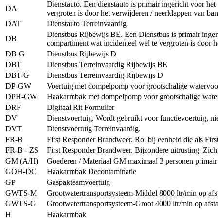
Dienstauto. Een dienstauto is primair ingericht voor he
DA
vergroten is door het verwijderen / neerklappen van ba
DAT
Dienstauto Terreinvaardig
Dienstbus Rijbewijs BE. Een Dienstbus is primair inger
DB
compartiment wat incidenteel wel te vergroten is door 
DB-G
Dienstbus Rijbewijs D
DBT
Dienstbus Terreinvaardig Rijbewijs BE
DBT-G
Dienstbus Terreinvaardig Rijbewijs D
DP-GW
Voertuig met dompelpomp voor grootschalige watervoo
DPH-GW
Haakarmbak met dompelpomp voor grootschalige water
DRF
Digitaal Rit Formulier
DV
Dienstvoertuig. Wordt gebruikt voor functievoertuig, nie
DVT
Dienstvoertuig Terreinvaardig.
FR-B
First Responder Brandweer. Rol bij eenheid die als Fir
FR-B - ZS
First Responder Brandweer. Bijzondere uitrusting; Zich
GM (A/H)
Goederen / Materiaal GM maximaal 3 personen primair 
GOH-DC
Haakarmbak Decontaminatie
GP
Gaspakteamvoertuig
GWTS-M
Grootwatertransportsysteem-Middel 8000 ltr/min op af
GWTS-G
Grootwatertransportsysteem-Groot 4000 ltr/min op afst
H
Haakarmbak